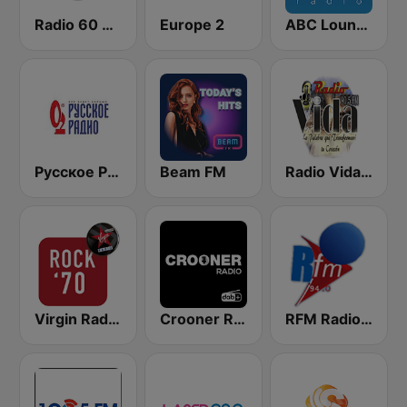
Radio 60 70 80
Europe 2
ABC Lounge Jazz
Русское Радио
Beam FM
Radio Vida 90.5 FM El Salvador
Virgin Radio Rock 70
Crooner Radio
RFM Radio Futurs Medias 94.0 FM