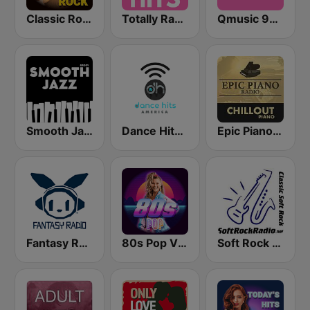
Classic Rock Station
Totally Radio Hits
Qmusic 90's & 00's
Smooth Jazz - Groov
Dance Hits America
Epic Piano - CHILLOUT PIANO
Fantasy Radio UK
80s Pop Vibes
Soft Rock Radio