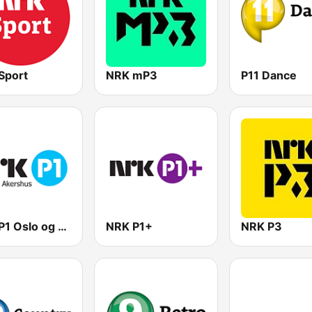
Sport
NRK mP3
P11 Dance
NRK P1 Oslo og Akershus
NRK P1+
NRK P3