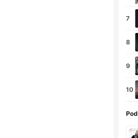
7
8
9
10
Pod