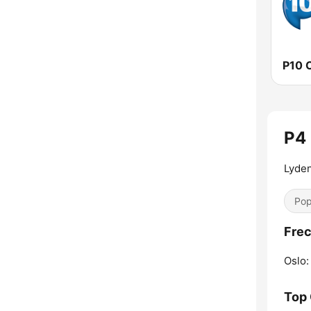
P10 
P4 
Lyde
Pop
Frec
Oslo:
Top