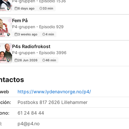
P4-gruppen - Episodio 1536
6 days ago
33 min
Fem På
P4-gruppen - Episodio 929
3 weeks ago
4 min
P4s Radiofrokost
P4-gruppen - Episodio 3996
26 Jun 2026
46 min
ntactos
 web
https://www.lydenavnorge.no/p4/
ción:
Postboks 817 2626 Lillehammer
fono:
61 24 84 44
:
p4@p4.no