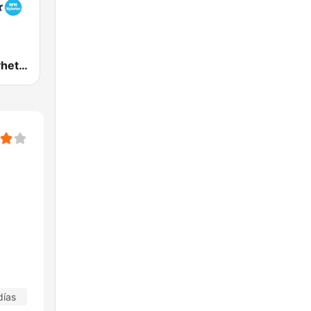
NRK Alltid Nyheter
días