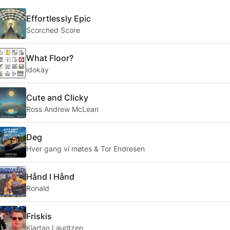
Effortlessly Epic
Scorched Score
What Floor?
idokay
Cute and Clicky
Ross Andrew McLean
Deg
Hver gang vi møtes & Tor Endresen
Hånd I Hånd
Ronald
Friskis
Kjartan Lauritzen