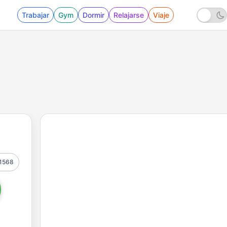
Trabajar
Gym
Dormir
Relajarse
Viaje
1568