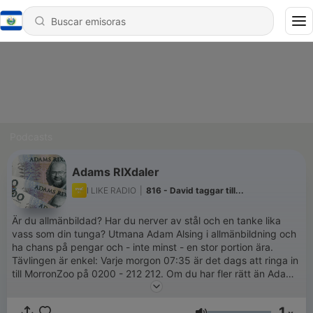
Podcasts
Adams RIXdaler
I LIKE RADIO
|
816 - David taggar till...
Är du allmänbildad? Har du nerver av stål och en tanke lika
vass som din tunga? Utmana Adam Alsing i allmänbildning och
ha chans på pengar och - inte minst - en stor portion ära.
Tävlingen är enkel: Varje morgon 07:35 är det dags att ringa in
till MorronZoo på 0200 - 212 212. Om du har fler rätt än Adam
vinner du 100 kronor för varje fråga.
1