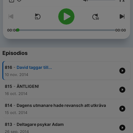
x
Volumen
00:00
00:00
Episodios
-
816
David taggar till...
10 nov. 2014
-
815
ÄNTLIGEN!
16 oct. 2014
-
814
Dagens utmanare hade revansch att utkräva
15 oct. 2014
-
813
Deltagare psykar Adam
26 sep. 2014