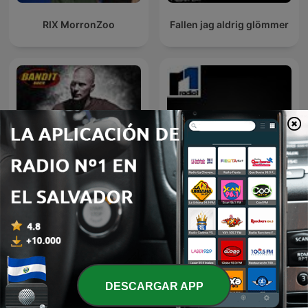
RIX MorronZoo
Fallen jag aldrig glömmer
Magnus Betnér Podcast
Radiogamer
DESCARGAR APP