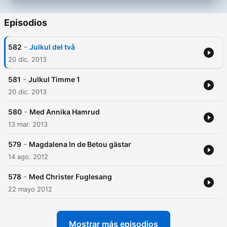
Episodios
-
582
Julkul del två
20 dic. 2013
-
581
Julkul Timme 1
20 dic. 2013
-
580
Med Annika Hamrud
13 mar. 2013
-
579
Magdalena In de Betou gästar
14 ago. 2012
-
578
Med Christer Fuglesang
22 mayo 2012
Mostrar más episodios