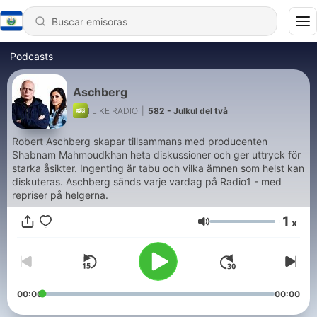
Podcasts
Aschberg
I LIKE RADIO
|
582 - Julkul del två
Robert Aschberg skapar tillsammans med producenten
Shabnam Mahmoudkhan heta diskussioner och ger uttryck för
starka åsikter. Ingenting är tabu och vilka ämnen som helst kan
diskuteras. Aschberg sänds varje vardag på Radio1 - med
repriser på helgerna.
1
x
Volumen
00:00
00:00