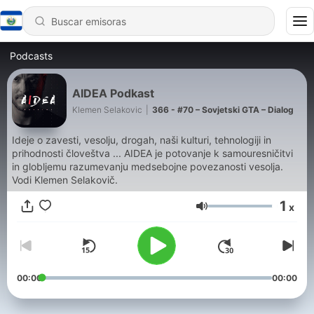
Podcasts
AIDEA Podkast
Klemen Selakovic
|
366 - #70 – Sovjetski GTA – Dialog
Ideje o zavesti, vesolju, drogah, naši kulturi, tehnologiji in
prihodnosti človeštva ... AIDEA je potovanje k samouresničitvi
in globljemu razumevanju medsebojne povezanosti vesolja.
Vodi Klemen Selakovič.
1
x
Volumen
00:00
00:00