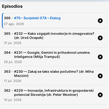
Episodios
-
366
#70 – Sovjetski GTA – Dialog
07 ago. 2026
-
365
#232 — Kako vzgajati inovatorje in zmagovalce?
(dr. Uroš Ocepek)
31 jul. 2026
-
364
#231 — Google, Gemini in prihodnost umetne
inteligence (Mitja Trampuš)
26 jul. 2026
-
363
#230 — Zakaj se tako slabo počutimo? (dr. Miha
Mazzini)
17 jul. 2026
-
362
#229 — Inovacije, infrastruktura in gospodarski
potencial Slovenije (dr. Peter Wostner)
10 jul. 2026