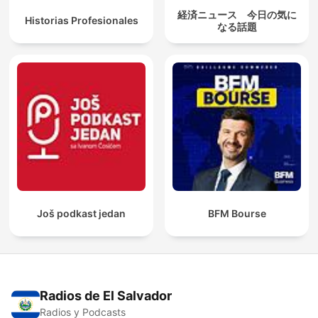
経済ニュース 今日の気に
Historias Profesionales
なる話題
Još podkast jedan
BFM Bourse
Radios de El Salvador
Radios y Podcasts