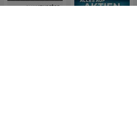
Alles auf Aktien – Die
Millionærklubben
täglichen Finanzen-News
Maciej Wieczorek - Expert
JA
w Bentleyu