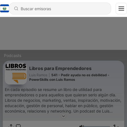
Podcasts
Libros para Emprendedores
Luis Ramos
|
541 - Pedir ayuda no es debilidad -
PowerSkills con Luis Ramos
En cada episodio se resume un libro de utilidad para
emprendedores o para aquellos que quieran serlo algún día.
Libros de negocios, marketing, ventas, inspiración, motivación,
educación, gestión de personal, hablar en público, gestión
económica, relaciones y networking. Un podcast de Luis
Ramos, emprendedor, empresario y experto en Marca
Personal.Con más de 120 millones de descargas, Libros para
1