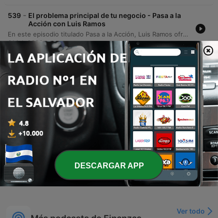
-
539
El problema principal de tu negocio - Pasa a la
Acción con Luis Ramos
En este episodio titulado Pasa a la Acción, Luis Ramos ofrece una guía práctica basada en el libro Un paso a la vez de Mike Michalowicz para realizar un diagnóstico empresarial efectivo. El contenido se centra en cómo identificar la necesidad vital de un negocio utilizando la jerarquía de cinco niveles: ventas, beneficios, orden, impacto y legado. El autor presenta un método de cuatro pasos —identificar, señalar, resolver y repetir— junto con una metodología de medición para transformar deseos vagos en objetivos concretos. El objetivo es enseñar a los dueños de negocio a concentrar su energía extra en el eslabón roto más bajo de su estructura, evitando distracciones y asegurando un crecimiento sólido y escalable.
31 jul. 2026
-
538
Cómo saber qué problema resolver -
PowerSkills con Luis Ramos
El presentador analiza la tendencia de resolver problemas urgentes pero irrelevantes, lo que genera una falsa sensación de productividad y nos impide abordar los problemas vitales que impulsan el crecimiento profesional. Se explora cómo nuestro cerebro busca la recompensa inmediata de 'apagar fuegos', impidiéndonos actuar estratégicamente. Asimismo, se explica la diferencia entre los problemas aparentes, que son síntomas fáciles de atacar, y los problemas vitales, que representan las causas de fondo. El episodio propone desarrollar la habilidad de 'la pausa' para diagnosticar si una acción ataca el origen o solo el síntoma, evitando así convertirse en un bombero profesional.
29 jul. 2026
-
537
📖 Un paso a la vez - Un Resumen de Libros para
Emprendedores
En este episodio, analizamos las enseñanzas del libro 'Fix This Next' de Mike Michalowicz, centrándonos en la importancia de identificar el problema prioritario en un negocio para evitar descuidar los cimientos estructurales. Exploramos la analogía de una pirámide de necesidades empresariales —ventas, beneficios, orden, impacto y legado— y cómo el éxito depende de reforzar el 'eslabón más débil' de esta cadena. El análisis profundiza en la teoría de las restricciones y advierte sobre peligros como la 'trampa de la supervivencia' y el error de creer que aumentar las ventas solucionará problemas estructurales. Finalmente, se ofrecen consejos prácticos para diagnosticar fallos operativos y recomendaciones de lectura para emprendedores que buscan pasar de la reactividad a la estrategia.
27 jul. 2026
DESCARGAR APP
Mostrar más episodios
Ver todo