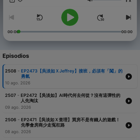
x
Volumen
00:00
00:00
Episodios
-
2508
EP2473【吳淡如ＸJeffrey】接班，必須有「闖」的
勇氣
10 ago. 2026
-
2507
EP2472【吳淡如】AI時代何去何從？沒有這彈性的
人先淘汰
09 ago. 2026
-
2506
EP2471【吳淡如Ｘ查理】買房不是有錢人的遊戲！
先學會房商少走冤枉路
08 ago. 2026