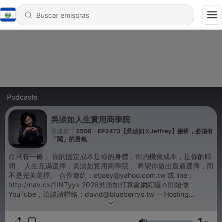
Podcasts
吳淡如人生實用商學院
吳淡如
|
2508 - EP2473【吳淡如ＸJeffrey】接班，必須有
「闖」的勇氣
命只有一條， 你的固定成本是你的身體，你的機會成本，是你的時
間， 人生充滿選擇，吳淡如實用商學院， 希望你做出最適選擇，而
不是完美選擇。 合作邀約：etjoey@yahoo.com.tw 或 line：
http://nav.cx/1INTyyx 2026吳淡如打算當網紅囉☺️開始做
YouTube，洽談請聯絡：david@blueberrys.tw -- Hosting
provided by
SoundOn
1