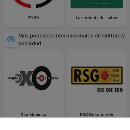
70 80
La serenata del saber
Más podcasts internacionales de Cultura y
sociedad
Эхо Москвы
RSG Dokumentêr