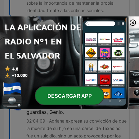
sobre la importancia de mantener la propia
identidad frente a las críticas sociales.
Enamórate de un hombre que sea lo
suficientemente hombre como para
cocinarte cuando tú estés cansada, como
para coserte el botón de tu blusa mientras
tú te maquillas, como para darte un
masaje relajante cuando te encuentres
estresada.
01:35:45 · Un padre le da consejos a su hija
sobre las cualidades que debe buscar en un
esposo.
DESCARGAR APP
Yo sé que a mi hijo me la mataron los
guardias, Genio.
02:04:09 · Adriana expresa su convicción de que
la muerte de su hijo en una cárcel de Texas no
fue un suicidio, sino un acto provocado por los