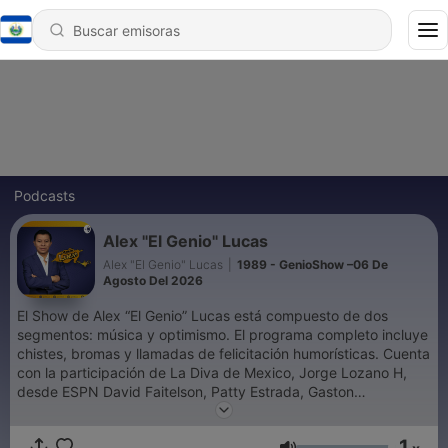
Podcasts
Alex "El Genio" Lucas
Alex "El Genio" Lucas
|
1989 - GenioShow –06 De
Agosto Del 2026
El Show de Alex “El Genio” Lucas está compuesto de dos
segmentos: música y optimismo. El programa completo incluye
chistes, bromas y llamadas de felicitación humorísticas. Cuenta
con la participación de La Diva de Mexico, Jorge Lozano H,
desde ESPN David Faitelson, Patty Estrada, Gaston
Mascareñas, Andy Váldez, Katrina, Rosmar y El Pecas y sus ya
famosas reflexiones.
1