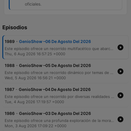
oficiales.
Episodios
-
1989
GenioShow –06 De Agosto Del 2026
Este episodio ofrece un recorrido multifacético que abarca desde consejos de salud y reflexiones morales hasta una profunda denuncia sobre la corrupción en los sistemas penitenciarios de México y Estados Unidos. A través de testimonios impactantes, se exponen casos de extorsión y abuso de poder dentro de las prisiones, junto con noticias actuales sobre seguridad, economía e inflación. El programa también aborda temas de interés social como las dificultades económicas de la comunidad latina en California, advertencias sobre estafas migratorias y análisis de la actualidad política y deportiva. Entre interacciones con la audiencia y mensajes personales, el episodio equilibra la información periodística con consejos prácticos para la vida diaria.
Thu, 6 Aug 2026 16:57:25 +0000
-
1988
GenioShow –05 De Agosto Del 2026
Este episodio ofrece un recorrido dinámico por temas de actualidad, reflexión y comunidad. Desde consejos sobre la elección de pareja y el impacto del ejemplo parental, hasta análisis críticos sobre procesos migratorios, seguridad nacional y la crisis de personas sin hogar en Los Ángeles. El programa también aborda historias conmovedoras de resiliencia femenina, noticias de espectáculos y deportes, y reflexiones profundas sobre la importancia de la gratitud y la prevención de la violencia doméstica.
Wed, 5 Aug 2026 16:56:21 +0000
-
1987
GenioShow –04 De Agosto Del 2026
Este episodio ofrece un recorrido por diversas realidades sociales y reflexiones personales, comenzando con un tributo a las madres de niños con necesidades especiales y abordando la crisis de personas sin hogar en Los Ángeles. El programa transita entre noticias internacionales, como los movimientos legales de Donald Trump, y temas de cultura popular, incluyendo curiosidades sobre celebridades y el mundo del espectáculo. A través de crónicas de sucesos y asesoría legal, se exploran temas profundos como la importancia de la integridad, las consecuencias de la arrogancia y la lucha contra las adicciones. El episodio concluye con un debate sobre la ética en las instituciones religiosas y la responsabilidad de abordar temas polémicos para fomentar la reflexión social.
Tue, 4 Aug 2026 17:19:57 +0000
-
1986
GenioShow –03 De Agosto Del 2026
Este episodio ofrece una profunda exploración de la moralidad y las injusticias sociales, comenzando con reflexiones sobre no juzgar por las apariencias y abordando el impacto del costo de vida en Los Ángeles. A través de diversas historias, se analizan temas críticos como la traición familiar, la importancia de los valores hacia los padres y las devastadoras consecuencias de las denuncias falsas de abuso sexual, que han llevado a tragedias personales y familiares. El programa también integra noticias locales, actualizaciones migratorias con asesoría legal y entrevistas sobre bienestar y medicina cuántica. Entre anécdotas de la audiencia y comentarios sobre la actualidad política y tecnológica, el episodio concluye con una fuerte crítica hacia la difamación y la impunidad de quienes utilizan la mentira para destruir reputaciones.
Mon, 3 Aug 2026 17:09:22 +0000