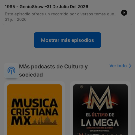
-
1985
GenioShow –31 De Julio Del 2026
Este episodio ofrece un recorrido por diversos temas que van desde datos curiosos sobre Huasca de Ocampo y etimologías históricas, hasta noticias internacionales sobre acuerdos en Gaza y la situación migratoria en Estados Unidos. A través de una dinámica interacción con la audiencia, se comparten relatos de superación personal, reflexiones sobre la lealtad y la importancia de los vínculos familiares. El programa también aborda problemáticas sociales actuales, incluyendo denuncias sobre inseguridad, robos y abusos en Los Ángeles y Las Vegas. Entre anécdotas cómicas y críticas políticas, el locutor invita a la audiencia a reflexionar sobre las prioridades de la vida, la seguridad personal y el valor de lo sentimental frente a lo material.
31 jul. 2026
Mostrar más episodios
Ver todo
Más podcasts de Cultura y
sociedad