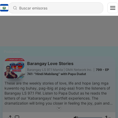
Podcasts
Barangay Love Stories
Barangay LS 97.1 Manila | GMA Network Inc.
|
799 - EP
741: "Hindi Mabilang" with Papa Dudut
These are the weekly stories of love, life and hope (ang mga
kuwento ng buhay, pag-ibig at pag-asa) from the listeners of
Barangay LS 97.1 FM. Listen to Papa Dudut as he reads the
letters of our 'Kabarangays' heartfelt experiences. The
dramatization will bring you closer in feeling the joy, pain and
everything in between of love & life. Siguradong relate-much
ka dito. Thank you for making this podcast NUMBER 1 in the
1