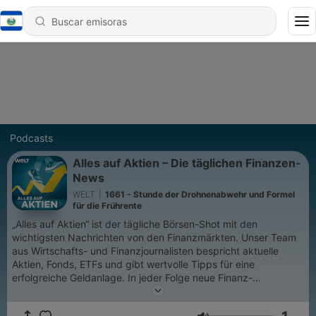
Podcasts
Alles auf Aktien – Die täglichen Finanzen-
News
WELT
|
1661 - Stunde der Drohnenabwehr und Formel
für die Frührente
„Alles auf Aktien“ ist der tägliche Börsen-Shot mit den
wichtigsten Nachrichten von den Finanzmärkten. Unser Team
aus Wirtschafts- und Finanzjournalisten bespricht aktuelle
Aktien, Fonds, ETFs und gibt wertvolle Tipps für eine
erfolgreiche Geldanlage. In jeder Folge neue Finanz-
Nachrichten und wertvolle Informationen rund um die Börse
und den Aktienmarkt – für erfahrene Anleger und