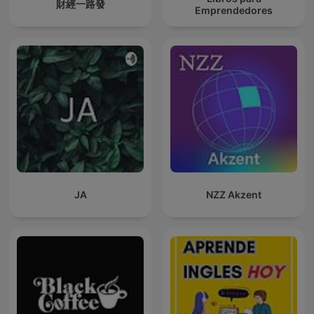
財經一路發
Emprendedores
JA
NZZ Akzent