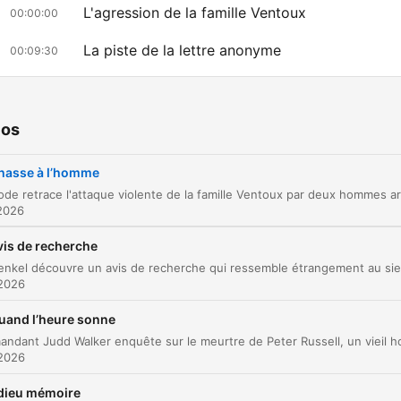
L'agression de la famille Ventoux
00:00:00
La piste de la lettre anonyme
00:09:30
La confidence et l'affrontement final
00:14:05
L'assassinat du chef Lacaze
00:15:34
ios
La traque et l'arrestation d'Antoine Zielinski
00:18:58
hasse à l’homme
La chasse à l'homme et la prise d'otage
00:19:48
2026
L'issue fatale de Charles Zielinski
00:23:28
vis de recherche
az clic en un capítulo para ir directamente a ese momento
 2026
acados
uand l’heure sonne
Sans hésiter, celui-ci là-bas froidement d'une balle d
 2026
la poitrine.
00:03:33 · Ce passage décrit l'exécution brutale du père de
dieu mémoire