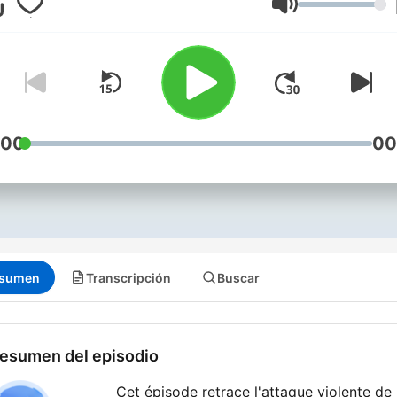
Volumen
:00
00
sumen
Transcripción
Buscar
esumen del episodio
Cet épisode retrace l'attaque violente de 