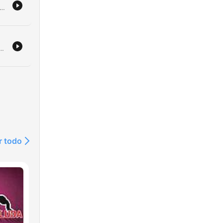
er son identité et sa fortune sous la surveillance de son homme d'affaires, Martin. Après découvrir que son valet Francis détient un secret compromettant sur un meurtre passé, Robert met en place un plan machiavélique pour éliminer le témoin. Le récit suit l'empoisonnement de Francis et la tentative de fuite du narrateur, interrompue par un contrôle de police. La découverte d'une lettre de rupture de sa femme Sophie provoque alors le retour soudain de sa mémoire, révélant une machination complexe impliquant chantage et manipulation.
me.
découvert que sa femme Caroline a un amant, il sombre dans une rage meurtrière et décide de planifier sa vengeance. Howard utilise sa fausse identité pour attirer Caroline dans un appartement afin de l'étrangler. Il tente ensuite de détourner les soupçons en appelant la police pour signaler sa disparition, mais l'enquête finit par révéler le corps et confronter Howard à sa propre mise en scène.
'un
e
r todo
in