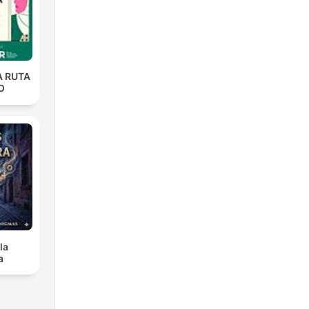
A RUTA
O
la
a