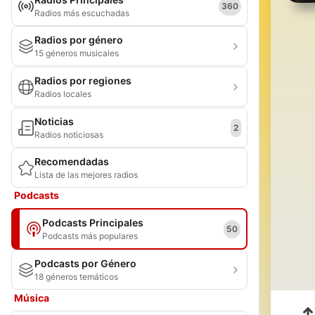
360
Radios más escuchadas
Radios por género
15 géneros musicales
Radios por regiones
Radios locales
Noticias
2
Radios noticiosas
Recomendadas
Lista de las mejores radios
Podcasts
Podcasts Principales
50
Podcasts más populares
Podcasts por Género
18 géneros temáticos
Música