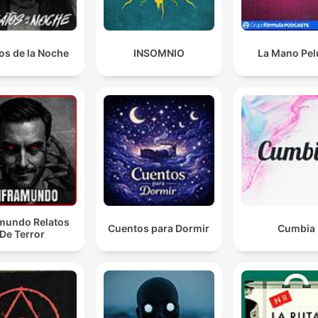
Je ne regrette rien.
00:24:41 · Charles Zielinski exprime son absence totale de
remords lors de ses aveux finaux.
os de la Noche
INSOMNIO
La Mano Pe
amundo Relatos
Cuentos para Dormir
Cumbia
De Terror