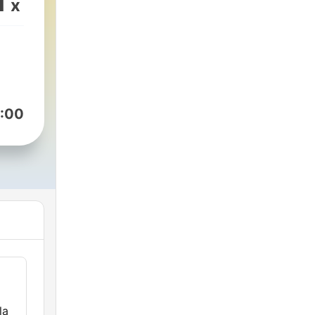
1
x
:00
la