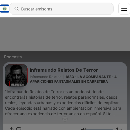
Podcasts
Inframundo Relatos De Terror
Inframundo Relatos
|
1883 - LA ACOMPAÑANTE - 4
APARICIONES FANTASMALES EN CARRETERA
"Inframundo Relatos de Terror es un podcast donde
encontrarás historias de terror, relatos paranormales, casos
reales, leyendas urbanas y experiencias difíciles de explicar.
Cada episodio está narrado con ambientación inmersiva para
ofrecer una experiencia de terror única en español. Si te
gustan los relatos de miedo, fantasmas, brujas, apariciones,
carreteras malditas, hospitales, cementerios y pueblos
1