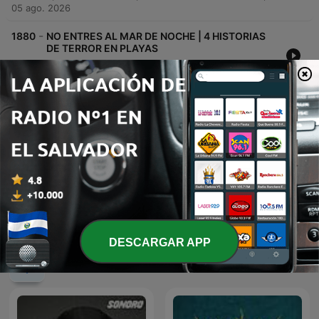
05 ago. 2026
-
1880
NO ENTRES AL MAR DE NOCHE | 4 HISTORIAS
DE TERROR EN PLAYAS
Este episodio presenta una serie de relatos de terror basados en hechos reales. La primera parte explora encuentros con criaturas marinas, presencias bajo el agua y visiones paranormales en el mar. Posteriormente, la narrativa se traslada a Cancún en el año 2001, donde un encuentro con un niño construyendo un castillo de arena revela una naturaleza sobrenatural y aterradora.
05 ago. 2026
-
1879
MI TIA LA BRUJA │ 4 ATERRADORAS HISTORIAS
DE BRUJAS - Historias de Terror y Relatos
Este episodio explora tres relatos de terror centrados en la presencia de brujas y entidades sobrenaturales. A través de historias que van desde la mirada malévola de una anciana hasta el acecho de un bulto negro en las pesadillas, se narra la lucha por la protección espiritual mediante rituales y encuentros con figuras como la bruja Teresa. La narrativa culmina con la identificación de la entidad conocida como la bruja Mariana y los rituales de defensa realizados para detener el asedio. Sin embargo, tras lograr la desaparición de las presencias, un desenlace trágico marca el final de estos encuentros sobrenaturales.
04 ago. 2026
Mostrar más episodios
DESCARGAR APP
Ver todo
Más podcasts de Ficción