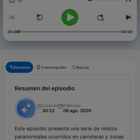
x
abandonados, este podcast es para ti. Nuevos episodios cada
Volumen
semana con historias que te van a acompañar mucho después
de terminar de escucharlas." ✉️ Contacto:
inframundorelatos@gmail.com
00:00
00:00
Resumen
Transcripción
Buscar
Resumen del episodio
Duración
Publicado
30:22
06 ago. 2026
Este episodio presenta una serie de relatos
paranormales ocurridos en carreteras y zonas