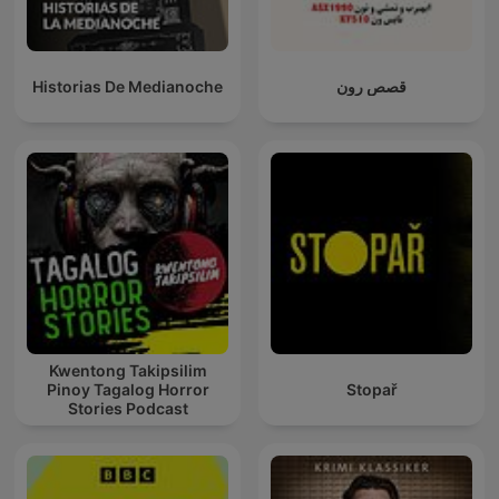
Historias De Medianoche
قصص رون
Kwentong Takipsilim
Pinoy Tagalog Horror
Stopař
Stories Podcast