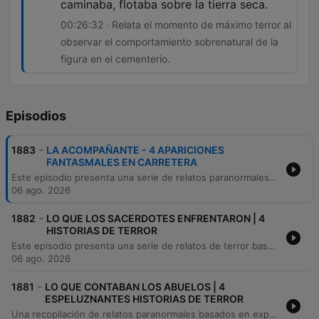
caminaba, flotaba sobre la tierra seca.
00:26:32 · Relata el momento de máximo terror al
observar el comportamiento sobrenatural de la
figura en el cementerio.
Episodios
-
1883
LA ACOMPAÑANTE - 4 APARICIONES
FANTASMALES EN CARRETERA
Este episodio presenta una serie de relatos paranormales ocurridos en carreteras y zonas rurales de México, incluyendo las visiones de un trailero desde su infancia y un encuentro sobrenatural con una difunta esposa durante un asalto. Asimismo, se exploran leyendas sobre carretas espectrales y apariciones cerca de cementerios.
06 ago. 2026
-
1882
LO QUE LOS SACERDOTES ENFRENTARON | 4
HISTORIAS DE TERROR
Este episodio presenta una serie de relatos de terror basados en hechos reales que involucran encuentros con entidades sobrenaturales y sacerdotes. Se narran ataques de un Nahual, confrontaciones con brujería y la presencia de entes demoníacos durante procesos de sanación espiritual. Asimismo, se explora una historia ambientada en los años 60 en Veracruz, donde apariciones macabras de un sacerdote decapitado conducen al descubrimiento de un asesinato y a la ejecución de un impostor.
06 ago. 2026
-
1881
LO QUE CONTABAN LOS ABUELOS | 4
ESPELUZNANTES HISTORIAS DE TERROR
Una recopilación de relatos paranormales basados en experiencias familiares reales. El episodio presenta cuatro historias distintas que exploran fenómenos sobrenaturales en México, desde el paso de la Llorona en un rancho de Puebla y un encuentro con un puesto de tacos maldito en la Ciudad de México, hasta la aparición de una bruja en Colima y la revelación de un padrastro nahual en Chiapas. Los relatos detallan encuentros con entidades espectrales, transformaciones animales y sucesos inexplicables que han marcado a las familias narradoras.