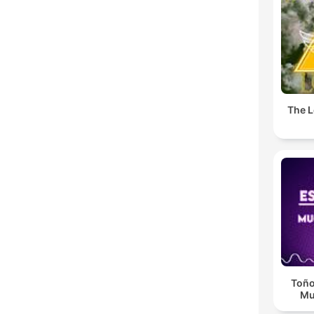
The L
Toño
Mu