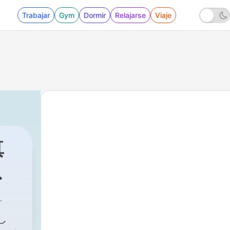
Trabajar
Gym
Dormir
Relajarse
Viaje
真
し