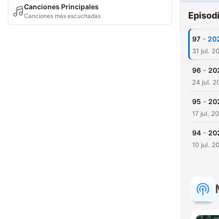
Canciones Principales
Episod
Canciones más escuchadas
-
97
20
31 jul. 2
-
96
2
24 jul. 
-
95
2
17 jul. 2
-
94
2
10 jul. 2