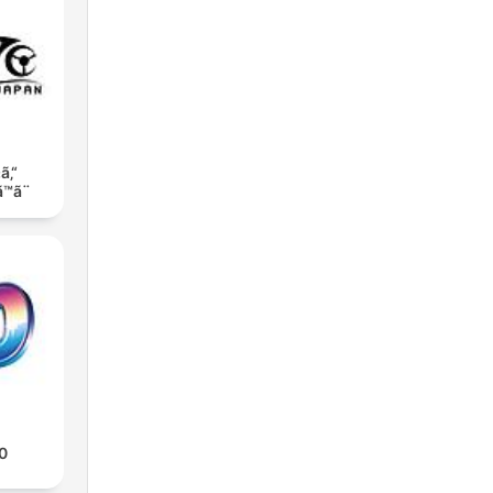
±ã‚“
™ã¨
0