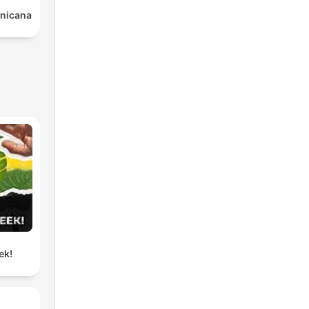
nicana
ek!