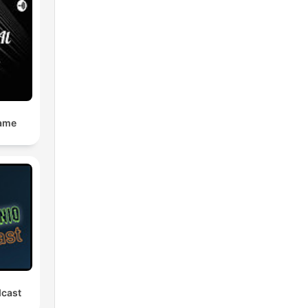
Mame
dcast