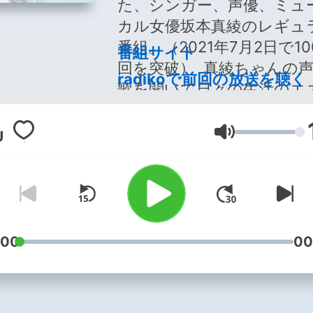
た、シンガー、声優、ミュ
カル女優坂本真綾のレギュ
番組。（2021年7月2日で10
番組サイト
回を突破） 真綾ちゃんの
radikoで前回の放送を聴く
歌を聞いて日々の生活のエ
ギーチャージになってもら
ばいいな～!そんな想いを
Volumen
てお届け中。
:00
00