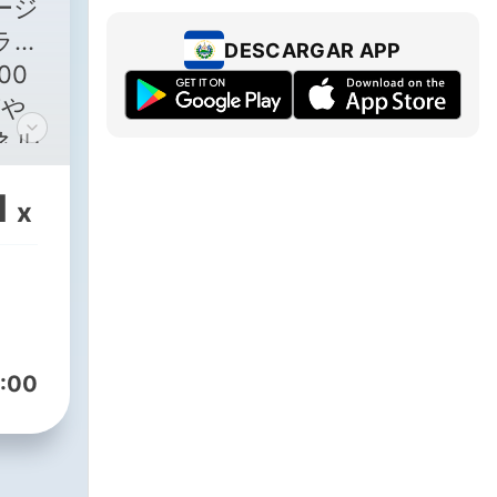
ージ
ラー
DESCARGAR APP
00
声や
ネル
えれ
1
込め
x
:00