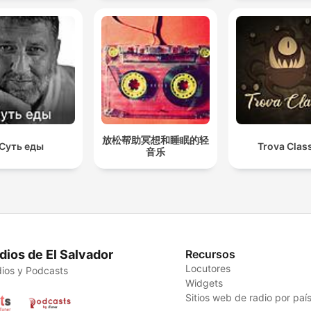
放松帮助冥想和睡眠的轻
Суть еды
Trova Clas
音乐
dios de El Salvador
Recursos
Locutores
ios y Podcasts
Widgets
Sitios web de radio por paí