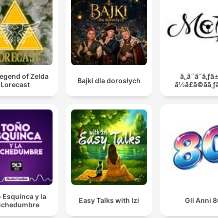
egend of Zelda
ã‚‚ã¨ã˜ã‚ƒã
Bajki dla dorosłych
Lorecast
ã½ã£ã©ãã‚ƒã
 Esquinca y la
Easy Talks with Izi
Gli Anni 8
chedumbre