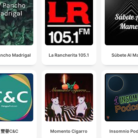
ncho Madrigal
La Rancherita 105.1
Súbete Al 
豐譽C&C
Momento Cigarro
Insomnio Po