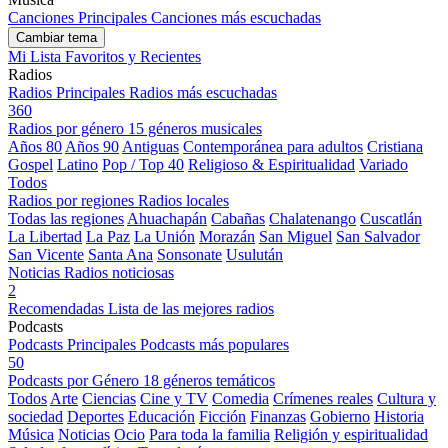
Canciones Principales
Canciones más escuchadas
Cambiar tema
Mi Lista
Favoritos y Recientes
Radios
Radios Principales
Radios más escuchadas
360
Radios por género
15 géneros musicales
Años 80
Años 90
Antiguas
Contemporánea para adultos
Cristiana
Gospel
Latino
Pop / Top 40
Religioso & Espiritualidad
Variado
Todos
Radios por regiones
Radios locales
Todas las regiones
Ahuachapán
Cabañas
Chalatenango
Cuscatlán
La Libertad
La Paz
La Unión
Morazán
San Miguel
San Salvador
San Vicente
Santa Ana
Sonsonate
Usulután
Noticias
Radios noticiosas
2
Recomendadas
Lista de las mejores radios
Podcasts
Podcasts Principales
Podcasts más populares
50
Podcasts por Género
18 géneros temáticos
Todos
Arte
Ciencias
Cine y TV
Comedia
Crímenes reales
Cultura y
sociedad
Deportes
Educación
Ficción
Finanzas
Gobierno
Historia
Música
Noticias
Ocio
Para toda la familia
Religión y espiritualidad