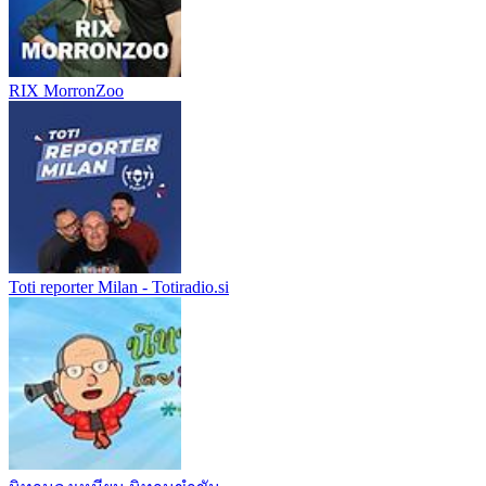
RIX MorronZoo
Toti reporter Milan - Totiradio.si