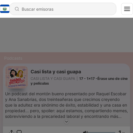
Podcasts
Casi lista y casi guapa
CASI LISTA Y CASI GUAPA
|
17 - 1x17 -Érase uno de cine
y películas
Un podcast del montón bueno presentado por Raquel Escobar
y Ana Sanabrias, dos treinteañeras que crecimos creyendo
que la adultez era sinónimo de éxito, estabilidad y una casa en
propiedad... pero, spoiler: aquí estamos, compartiendo memes,
sobreviviendo a la precariedad laboral y encontrando más
consuelo en Belén López Vázquez que en nuestra propia vida.
Esto es una comunidad de vecinas atrapadas entre la nostalgia
1