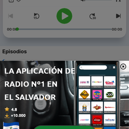
x
y una realidad que no da tregua, donde nunca estamos ni
Volumen
listas ni guapas, pero siempre dispuestas a reivindicar que
habitando el "casi" que es la vida tampoco se está tan mal✨
00:00
00:00
Episodios
-
17
1x17 -Érase uno de cine y películas
28 feb. 2023
-
16
1x16 - Érase uno de hacer deporte
21 feb. 2023
-
15
1x15 - Érase uno de amor y relaciones
14 feb. 2023
-
14
1x14 - Érase uno de estudiar e ir a clase
07 feb. 2023