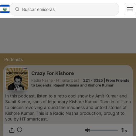
Podcasts
Crazy For Kishore
Radio Nasha - HT smartcast
|
221 - S3E5 | From Friends
to Legends: Rajesh Khanna and Kishore Kumar
In this podcast, listen to a retro cool show by Amit Kumar and
Sumit Kumar, sons of legendary Kishore Kumar. Tune in to listen
to pieces revolving around the madness and untold stories of
Kishore Kumar. This is a Radio Nasha production, brought to
you by HT smartcast.
1
x
Volumen