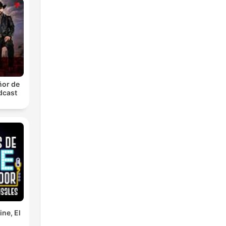
อาจ
ก
ñor de
dcast
กิจ
ne, El