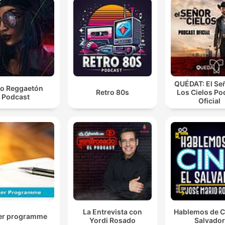
นะ
00:13:08 · การเตือนถึงความเสี่ยงจากการใช้เงินนอกงบประมาณที่
กระทบต่อวินัยการเงินการคลัง
99 ร้อยละ 99 ก็ประมาณ 1,000 กว่าล้าน 1,400 ล้านส่วนอี
1% เขาส่งเข้าคลัง
00:16:38 · การเปิดเผยที่มาของเงินกองทุนสนับสนุนงานพนักงาน
QUÉDAT: El Se
o Reggaetón
Retro 80s
Los Cielos Po
สอบสวนจากค่าปรับจราจร
Podcast
Oficial
ถ้าจะทำอย่างนั้นคือต้องไปกู้ ถ้าจะทำอย่างนั้นก็ต้องไปกู้
00:47:03 · การวิเคราะห์ความเป็นไปได้ของโครงการกระตุ้นเศรษฐ
ใหม่ๆ ที่อาจต้องใช้เงินจากการกู้ยืม
La Entrevista con
Hablemos de Ci
er programme
Yordi Rosado
Salvador