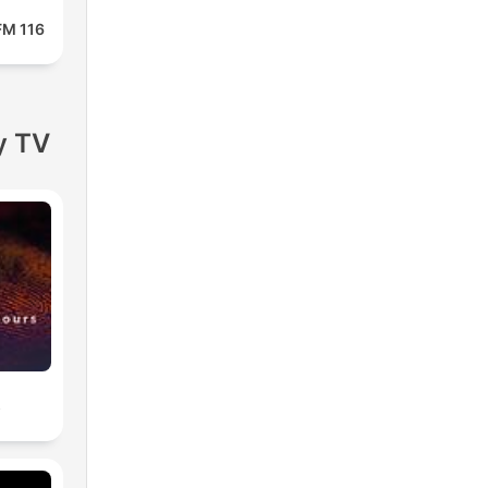
FM 116
y TV
s