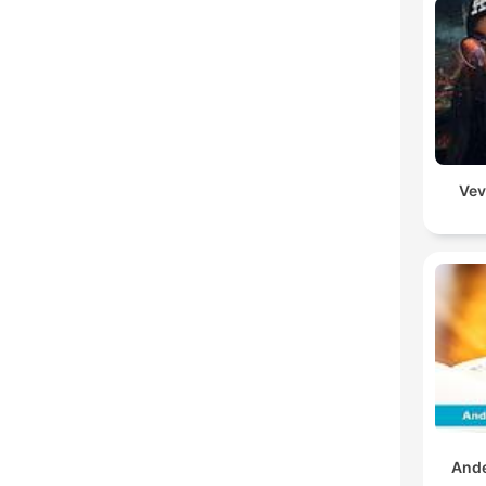
Vev
And