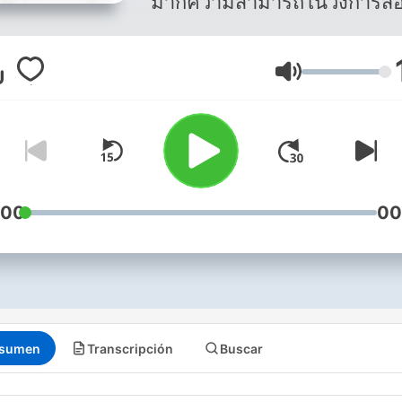
มากความสามารถในวงการสื่อท
สุทธิชัย หยุ่น, วีระ ธีรภัทร
และ
วิสุทธิ์ คมวัชรพงศ์
กับกา
Volumen
เจาะลึกเหตุการณ์ต่าง ๆ อย่า
ด้านและเข้มข้นทั้งเรื่องการเมื
เศรษฐกิจ, สังคมในและต่าง
ประเทศ และย่อยข้อมูลต่าง ๆ 
:00
00
เข้าใจง่าย
sumen
Transcripción
Buscar