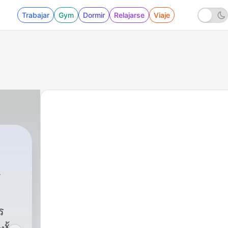
Trabajar
Gym
Dormir
Relajarse
Viaje
ร