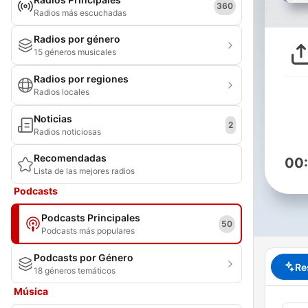
360
Radios más escuchadas
Radios por género
15 géneros musicales
Radios por regiones
Radios locales
Noticias
2
Radios noticiosas
Recomendadas
00
Lista de las mejores radios
Podcasts
Podcasts Principales
50
Podcasts más populares
Podcasts por Género
Re
18 géneros temáticos
Música