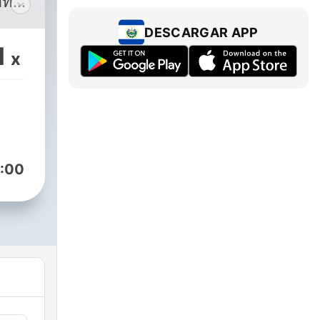
ั้ง
DESCARGAR APP
1
ร
x
งรอบ
อง,
ให้
:00