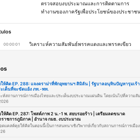
ตรวจสอบงบประมาณและการติดตามการ
ทำงานของภาครัฐเพื่อประโยชน์ของประชาช
tulos
วิเคราะห์ความสัมพันธ์พรรคแดงและพรรคเขียว
00:00:01
ประเด็นงบประมาณช่วยเหลือชาวนาและความขัดแย
00:04:50
ระหว่างกระทรวง
ios
สถานะหนี้สินของ ธ.ก.ส. และวินัยการเงินการคลัง
00:07:23
ยให้คิด EP. 288: แจงดราม่าที่พักอุทยานฯ สิมิลัน | รัฐบาลอนุทินปัญหารุมเร้า
การตรวจสอบงบประมาณนอกงบประมาณและกองท
ะเด็นที่จะขัดแย้ง ภท.-พท.
00:16:19
ต่างๆ
2026
ประเด็นความรับผิดชอบทางการเมืองและการสอบส
00:26:34
อดีต สส.
ยให้คิด EP. 287: โพสต์ภาพ 2 น.-1 พ. สยบรอยร้าว | เตรียมลดขนาด
้าราชการภูมิภาค | อำนาจ กมธ. งบประมาณ
ชี้แจงข้อเท็จจริงกรณีบ้านพักอุทยานแห่งชาติหมู่เกาะ
00:26:34
รายการพอดแคสต์คุยให้คิดในตอนนี้เป็นการสนทนาเชิงวิพ
ลัน
026
อนาคตโครงการกระตุ้นเศรษฐกิจและมาตรการช่วย