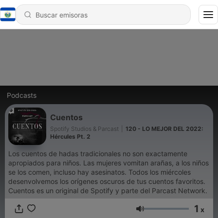
Podcasts
Cuentos
Spotify Studios & Parcast
|
120 - LO MEJOR DEL 2022:
Hércules Pt. 2
Los cuentos de hadas tradicionales no son exactamente
apropiados para niños. Las mujeres vomitan arañas, a los niños
se los comen, incluso hay asesinatos. Todos los miércoles
desenvolvemos los orígenes oscuros de tus cuentos favoritos.
Cuentos es un original de Spotify y parte del Parcast Network.
1
x
Volumen