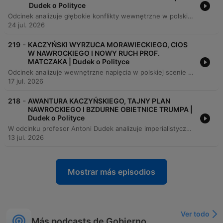
Dudek o Polityce
Odcinek analizuje głębokie konflikty wewnętrzne w polskich partiach, ze szczególnym uwzględzeniem napięć w PiS między frakcjami Morawieckiego i Czarnka oraz sporu w Konfederacji między Bosakiem a Mencenem. Autor omawia przyczyny wzrostu radykalizmu prawicowego oraz sytuację w Lewicy pod wodzą Włodzimierza Czarzastego. Program porusza również kwestie gospodarcze i społeczne, takie jak stan budżetu państwa, ceny paliw oraz wyzwania w systemie ochrony zdrowia. Analizie poddano także spekulacje dotyczące przyszłości liderów PiS, planowane referenda oraz wpływ wewnętrznych rozłamów na całą polską scenę polityczną.
24 jul. 2026
-
219
KACZYŃSKI WYRZUCA MORAWIECKIEGO, CIOS
W NAWROCKIEGO I NOWY RUCH PROF.
MATCZAKA | Dudek o Polityce
Odcinek analizuje wewnętrzne napięcia w polskiej scenie politycznej, skupiając się na ryzykach związanych z radykalizacją wyborców przez partię Korona oraz możliwym rozłamie wewnątrz PiS. Poruszane są kwestie kontrowersji wokół polityki historycznej wobec Ukrainy, w tym sporów o symbole banderowskie i roli dyplomacji. Program omawia również nowe inicjatywy polityczne, takie jak projekt profesora Marcina Matczaka oraz powstanie Unii Centrum, a także wyzwania związane z bezpieczeństwem narodowym, obecnością wojsk sojuszniczych w Polsce i sytuacją międzynarodową, w tym powrotem Rosji do federacji sportowych.
17 jul. 2026
-
218
AWANTURA KACZYŃSKIEGO, TAJNY PLAN
NAWROCKIEGO I BZDURNE OBIETNICE TRUMPA |
Dudek o Polityce
W odcinku profesor Antoni Dudek analizuje imperialistyczne dążenia Rosji oraz zagrożenia płynące z wojny hybrydowej w Europie Środkowej, rozważając przy tym kontrowersje wokół wsparcia Ukrainy systemami Patriot. Program porusza również napięcia polityczne w Polsce, w tym ambicje Karola Nawrockiego, kwestie dezinformacji oraz spory o relacje polsko-ukraińskie. Rozmówcy omawiają także problemy wewnętrzne, takie jak afery w sektorze ochrony zdrowia, kryzys autorytetu instytucji państwowych oraz wyzwania związane z polityką historyczną. Odcinek kończy się zapowiedzią materiału o Andrzeju Poczubucie, dziennikarzu uwolnionym z białoruskiego łagru.
13 jul. 2026
Mostrar más episodios
Ver todo
Más podcasts de Gobierno