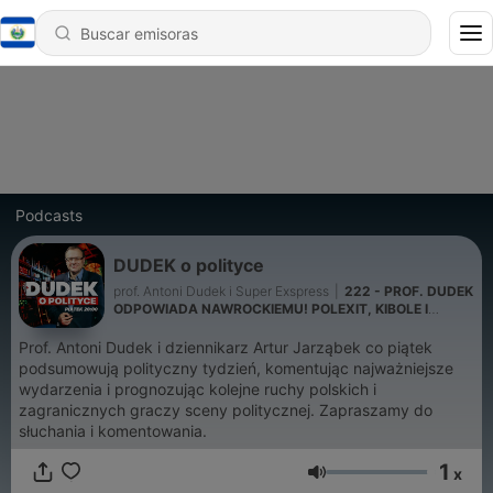
Podcasts
DUDEK o polityce
prof. Antoni Dudek i Super Exspress
|
222 - PROF. DUDEK
ODPOWIADA NAWROCKIEMU! POLEXIT, KIBOLE I
POWSTANIE WARSZAWSKIE | Dudek o Polityce
Prof. Antoni Dudek i dziennikarz Artur Jarząbek co piątek
podsumowują polityczny tydzień, komentując najważniejsze
wydarzenia i prognozując kolejne ruchy polskich i
zagranicznych graczy sceny politycznej. Zapraszamy do
słuchania i komentowania.
1
x
Volumen