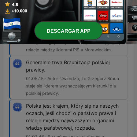
Wrogiem dla Mateusza Morawieckiego nie
jest Tusk, ale ja oraz Prawo i
Sprawiedliwość.
DESCARGAR APP
00:32:08 · Cytat z wpisu Jarosława
Kaczyńskiego, który komentuje zmieniającą się
relację między liderami PiS a Morawieckim.
Generalnie trwa Braunizacja polskiej
prawicy.
01:05:15 · Autor stwierdza, że Grzegorz Braun
staje się liderem wyznaczającym kierunki dla
polskiej prawicy.
Polska jest krajem, który się na naszych
oczach, jeśli chodzi o państwo prawa i
relacje między najwyższymi organami
władzy państwowej, rozpada.
01:07:46 · Rozmówca wyraża obawę o