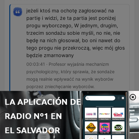
jeżeli ktoś ma ochotę zagłosować na
partię i widzi, że ta partia jest poniżej
progu wyborczego, W jednym, drugim,
trzecim sondażu sobie myśli, no nie, nie
będę na nich głosował, bo oni nawet do
tego progu nie przekroczą, więc mój głos
będzie zmarnowany
00:03:41 · Profesor wyjaśnia mechanizm
psychologiczny, który sprawia, że sondaże
mogą realnie wpływaćć na wynik wyborów
poprzez zniechęcanie wyborców.
Warszawa nie zwyciężyła, tylko Warszawa
przetrwała.
00:08:34 · Autor krytykuje narrację polityczną
przedstawiającą Powstanie Warszawskie jako
sukces, podkreślając jego tragiczny wymiar
militarny.