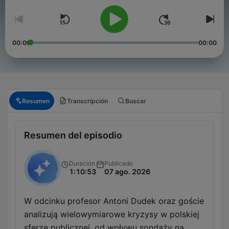
00:00
00:00
Resumen
Transcripción
Buscar
Resumen del episodio
Duración
Publicado
1:10:53
07 ago. 2026
W odcinku profesor Antoni Dudek oraz goście
analizują wielowymiarowe kryzysy w polskiej
sferze publicznej, od wpływu sondaży na