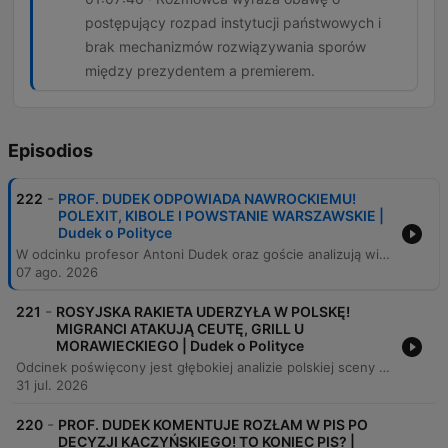
postępujący rozpad instytucji państwowych i
brak mechanizmów rozwiązywania sporów
między prezydentem a premierem.
Episodios
-
222
PROF. DUDEK ODPOWIADA NAWROCKIEMU!
POLEXIT, KIBOLE I POWSTANIE WARSZAWSKIE |
Dudek o Polityce
W odcinku profesor Antoni Dudek oraz goście analizują wielowymiarowe kryzysy w polskiej sferze publicznej, od wpływu sondaży na zachowania wyborcze i kontrowersji wokół interpretacji historii Powstania Warszawskiego, po narastającą brutalizację debaty. Program porusza kwestie cyberbezpieczeństwa polityków w obliczu ataków hakerskich oraz napięć geopolitycznych wpływających na rynek paliw. Analizie poddano również wewnętrzne konflikty w obozie PiS, w tym relacje między Mateuszem Morawieckim a Jarosławem Kaczyńskim, oraz proces „braunizacji” polskiej prawicy. Rozmówcy oceniają także zmiany w polityce migracyjnej, sytuację w służbie zdrowia oraz wyzwania stojące przed relacjami Polski z Unią Europejską.
07 ago. 2026
-
221
ROSYJSKA RAKIETA UDERZYŁA W POLSKĘ!
MIGRANCI ATAKUJĄ CEUTĘ, GRILL U
MORAWIECKIEGO | Dudek o Polityce
Odcinek poświęcony jest głębokiej analizie polskiej sceny politycznej, ze szczególnym uwzględzeniem kryzysu wewnątrz Prawa i Sprawiedliwości po odejściu Mateusza Morawieckiego oraz rywalizacji frakcyjnej w obozie prawicy. Profesor Antoni Dudek omawia przyszłość Konfederacji, skutki weta prezydenta wobec ustawy paliwowej oraz plany Grzegorza Brauna dotyczące politycznego zaangażowania służb mundurowych. Rozmowy obejmują również kwestie bezpieczeństwa państwa i stabilności Europy, analizując kryzys migracyjny w Hiszpanii oraz incydent z rakietą na Lubelszczyźnie. Poruszono także problematykę błędów w komunikacji rządowej, w tym kontrowersyjnych alertów RCB, które mogą narażać obywateli na oszustwa.
31 jul. 2026
-
220
PROF. DUDEK KOMENTUJE ROZŁAM W PIS PO
DECYZJI KACZYŃSKIEGO! TO KONIEC PIS? |