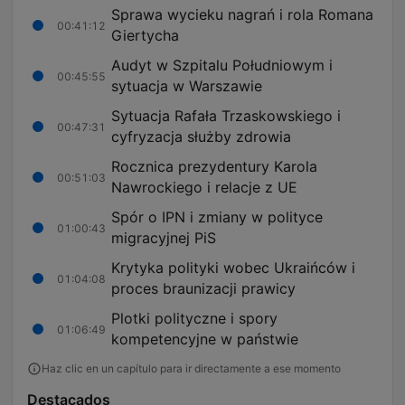
Sprawa wycieku nagrań i rola Romana
00:41:12
Giertycha
Audyt w Szpitalu Południowym i
00:45:55
sytuacja w Warszawie
Sytuacja Rafała Trzaskowskiego i
00:47:31
cyfryzacja służby zdrowia
Rocznica prezydentury Karola
00:51:03
Nawrockiego i relacje z UE
Spór o IPN i zmiany w polityce
01:00:43
migracyjnej PiS
Krytyka polityki wobec Ukraińców i
01:04:08
proces braunizacji prawicy
Plotki polityczne i spory
01:06:49
kompetencyjne w państwie
Haz clic en un capítulo para ir directamente a ese momento
Destacados