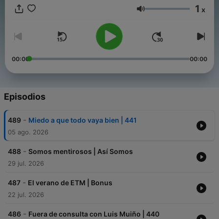
nuestro equipo de activadores/as de cambios, uniéndote a
1
x
nuestro Patreon: https://patreon.com/entiendetumente
Volumen
00:00
00:00
Episodios
-
489
Miedo a que todo vaya bien | 441
05 ago. 2026
-
488
Somos mentirosos | Así Somos
29 jul. 2026
-
487
El verano de ETM | Bonus
22 jul. 2026
-
486
Fuera de consulta con Luis Muiño | 440