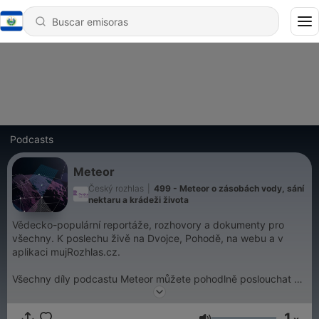
Podcasts
Meteor
Český rozhlas
|
499 - Meteor o zásobách vody, sání
nektaru a krádeži života
Vědecko-populární reportáže, rozhovory a dokumenty pro
všechny. K poslechu živě na Dvojce, Pohodě, na webu a v
aplikaci mujRozhlas.cz.
Všechny díly podcastu Meteor můžete pohodlně poslouchat v
mobilní aplikaci mujRozhlas pro
Android
a
iOS
nebo na webu
mujRozhlas.cz
.
1