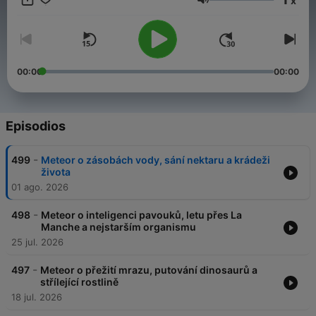
x
Volumen
00:00
00:00
Episodios
-
499
Meteor o zásobách vody, sání nektaru a krádeži
života
01 ago. 2026
-
498
Meteor o inteligenci pavouků, letu přes La
Manche a nejstarším organismu
25 jul. 2026
-
497
Meteor o přežití mrazu, putování dinosaurů a
střílející rostlině
18 jul. 2026