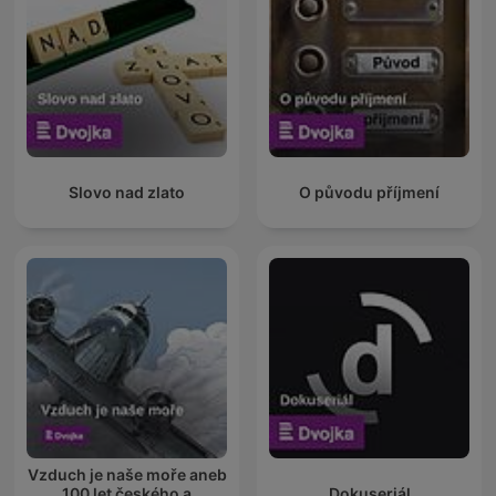
Slovo nad zlato
O původu příjmení
Vzduch je naše moře aneb
100 let českého a
Dokuseriál