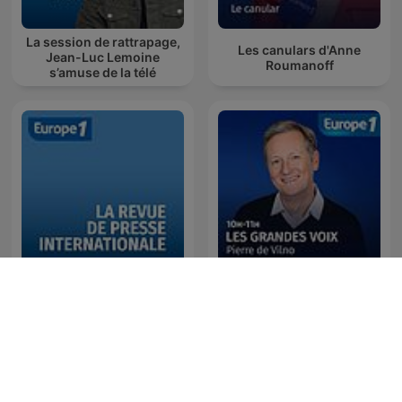
La session de rattrapage,
Les canulars d'Anne
Jean-Luc Lemoine
Roumanoff
s’amuse de la télé
La revue de presse
Les Grandes voix
internationale - Les
d'Europe 1
correspondants d'Europe
1