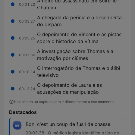
A noite do assassinato em Solre-le-
00:01:22
Chateau
A chegada da perícia e a descoberta
00:03:27
do disparo
O depoimento de Vincent e as pistas
00:05:25
sobre o histórico da vítima
A investigação sobre Thomas e a
00:07:36
motivação por ciúmes
O interrogatório de Thomas e o álibi
00:10:14
televisivo
O depoimento de Laura e as
00:13:24
acusações de manipulação
Haz clic en un capítulo para ir directamente a ese momento
Destacados
Bon, c'est un coup de fusil de chasse.
00:03:38 · O médico legista identifica o tipo de