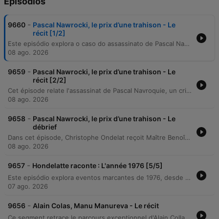
Episodios
-
9660
Pascal Nawrocki, le prix d’une trahison - Le
récit [1/2]
Este episódio explora o caso do assassinato de Pascal Navroqui, ocorrido em novembro de 2016 na região de Maubeuge, França. O crime, cometido com uma espingarda de caça, envolve uma trama complexa de ciúmes e traição envolvendo a jovem Laura Paradis e o antigo melhor amigo da vítima, Thomas. Através de depoimentos de familiares e investigações policiais, o relato detalha as pistas encontradas no local, o histórico de animosidade entre os envolvidos e as acusações de manipulação e violência psicológica.
08 ago. 2026
-
9659
Pascal Nawrocki, le prix d’une trahison - Le
récit [2/2]
Cet épisode relate l'assassinat de Pascal Navroquie, un crime prémédité impliquant Thomas Jougnot et son père, Arnaud. L'enquête révèle une escalade de violence marquée par des actes de vengeance, notamment l'empoisonnement de chats et l'incendie criminel de véhicules avec des cartouches dissimulées dans du bois. Le récit détaille la chute d'un alibi basé sur un programme télévisé, l'implication du père comme complice ayant transporté son fils sur les lieux du crime, et le verdict final de la cour d'assises. L'affaire explore les dynamiques complexes de dépendance affective et de trahison familiale au sein de ce duo père-fils.
08 ago. 2026
-
9658
Pascal Nawrocki, le prix d’une trahison - Le
débrief
Dans cet épisode, Christophe Ondelat reçoit Maître Benoît Cousin, avocat au barreau de Lille, pour débriefing d'un drame familial et criminel particulièrement glaçant. L'entretien revient sur le procès de Thomas Jougnot et de son père, condamnés pour l'assassinat de Pascal Navroquie. L'avocat analyse les motivations tordues du meurtrier, qui visait à détruire la stabilité retrouvée de sa victime et de sa compagne Laura, ainsi que la dynamique de complicité au sein de la famille du coupable. Le débat explore la personnalité calculatrice de l'accusé, son absence de remords et la manière dont il a manipulé son entourage pour orchestrer ce crime. À travers les témoignages et les expertises, l'épisode met en lumière le traumatisme de la partie civile et la complexité des liens de dépendance qui ont mené à cet acte de violence extrême.
08 ago. 2026
-
9657
Hondelatte raconte : L'année 1976 [5/5]
Este episódio explora eventos marcantes de 1976, desde a violenta revolta dos viticultores no Languedoc e o confronto armado em Montredon, até o curioso apagão na Bretanha causado pelo consumo excessivo de um filme de televisão. A retrospectiva percorre ainda o cenário cultural da época, abordando o sucesso de clássicos do cinema como 'Tubarão' e 'Taxi Driver', a ascensão do cinema japonês e o legado de Jean Gabin.
07 ago. 2026
-
9656
Alain Colas, Manu Manureva - Le récit
Ce segment retrace le parcours exceptionnel d'Alain Collat, de son enfance en Bourgogne à sa découverte de la voile en Australie. On y découvre comment sa détermination et son audace l'ont mené à acheter le trimaran Penduik IV pour tenter des exploits en haute mer. L'histoire poursuit son récit de sa victoire surprise à la Transatlantique en 1972 à son premier tour du monde en trimaran avec Manureva. Malgré des accidents graves et une détermination sans faille, l'aventure se termine tragiquement par la disparition mystérieuse de lui-même et de son bateau lors d'une course en 1978.