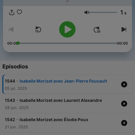
personnelles et leur influence dans le monde artistique. Un
rendez-vous unique, riche en récits de vie et en émotions.
1
x
Volumen
00:00
00:00
Episodios
-
1544
Isabelle Morizet avec Jean-Pierre Foucault
05 jul. 2025
-
1543
Isabelle Morizet avec Laurent Alexandre
28 jun. 2025
-
1542
Isabelle Morizet avec Élodie Poux
21 jun. 2025