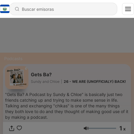
Podcasts
Gets Ba?
Sundy and Chloe
|
26 - WE ARE (UNOFFICIALY) BACK!
"Gets Ba? A Podcast by Sundy & Chloe" is basically just two
friends catching up and trying to make some sense in life.
Talking and exchanging "chikas" is one of the many things
they both love to do and they thought of making good use of it
by making a podcast.
1
x
Volumen