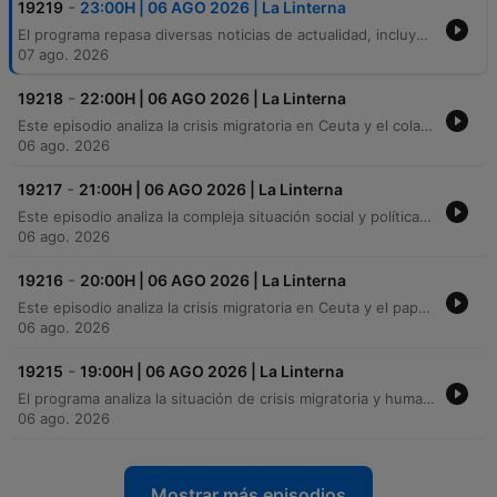
-
19219
23:00H | 06 AGO 2026 | La Linterna
El programa repasa diversas noticias de actualidad, incluyendo la crisis de menores no acompañados en Ceuta y las negociaciones diplomáticas entre Marruecos y España. También aborda temas internacionales como los avances en la paz entre Israel y Líbano, así como reportajes locales sobre el uso de móviles en niños y la recuperación de un kiosco histórico en Zamora. Asimismo, se analiza la saturación de los juzgados de violencia de género, la toma de posesión del nuevo presidente en Colombia y curiosidades deportivas sobre esquiadores profesionales.
07 ago. 2026
-
19218
22:00H | 06 AGO 2026 | La Linterna
Este episodio analiza la crisis migratoria en Ceuta y el colapso de los centros de acogida, subrayando la falta de recursos para atender a miles de menores. Se debate sobre la gestión del Gobierno ante las tensiones con Marruecos y la necesidad de una distribución solidaria entre las comunidades autónomas. Asimismo, se aborda la crisis institucional en España, el debilitamiento de la figura del Rey y los riesgos para la soberanía en Ceuta y Melilla. El debate incluye una crítica a la influencia de lobbies extranjeros y la postura de Europa frente a la gestión de las fronteras.
06 ago. 2026
-
19217
21:00H | 06 AGO 2026 | La Linterna
Este episodio analiza la compleja situación social y política en España, comenzando por las tensiones diplomáticas entre Marruecos y España respecto a la soberanía de Ceuta y el retorno de menores. Se profundiza en la crisis del sistema judicial ante el aumento de la violencia machista, destacando la falta de recursos, la sobrecarga de los juzgados y los fallos tecnológicos en los sistemas de vigilancia telemática que dejan desprotegidas a las víctimas. En el ámbito económico, se examina el crecimiento histórico del IBEX 35 y los motores de la economía española como el turismo y las energías renovables. El programa también aborda la volatilidad del mercado del petróleo debido a tensiones geopolíticas, el impacto de la inflación en el poder adquisitivo de las familias españolas y las nuevas ayudas para la movilidad sostenible.
06 ago. 2026
-
19216
20:00H | 06 AGO 2026 | La Linterna
Este episodio analiza la crisis migratoria en Ceuta y el papel institucional de la Corona ante las implicaciones diplomáticas con Marruecos. Asimismo, se aborda la transición de poder en Colombia, la postura de Petro frente a De La Espriella y el clima de incertidumbre política en dicho país. El programa también ofrece un repaso por la actualidad nacional e internacional, incluyendo noticias sobre Ucrania, los riesgos del uso de dispositivos móviles en adolescentes y actualizaciones en deportes y meteorología.
06 ago. 2026
-
19215
19:00H | 06 AGO 2026 | La Linterna
El programa analiza la situación de crisis migratoria y humanitaria en Ceuta tras el encuentro del Rey con su presidente, abordando también las tensiones militares en Oriente Próximo y la alerta por el virus del Nilo. Asimismo, se examina el impacto económico y ecológico de los incendios forestales en España y la transformación de las estaciones de esquí, que buscan reinventarse mediante actividades estivales para diversificar su oferta turística.
06 ago. 2026
Mostrar más episodios