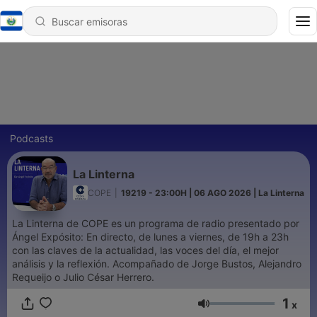
Podcasts
La Linterna
COPE
|
19219 - 23:00H | 06 AGO 2026 | La Linterna
La Linterna de COPE es un programa de radio presentado por
Ángel Expósito: En directo, de lunes a viernes, de 19h a 23h
con las claves de la actualidad, las voces del día, el mejor
análisis y la reflexión. Acompañado de Jorge Bustos, Alejandro
Requeijo o Julio César Herrero.
1
x
Volumen