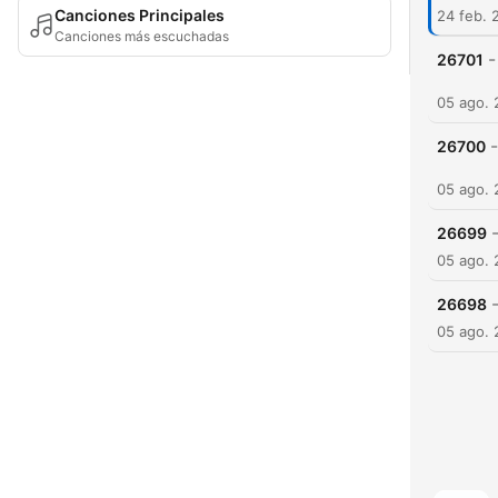
Canciones Principales
24 feb. 
Canciones más escuchadas
-
26701
05 ago.
-
26700
05 ago.
26699
05 ago.
26698
05 ago.