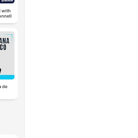
 with
nnell
a de