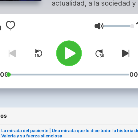
actualidad, a la sociedad y 
cultura cargada de empatía
humanidad. Con el repaso
Volumen
político más agudo y creat
de las ondas: TodoPorLaRa
Con Toni Martínez, Isaías
Lafuente, Nieves Concostr
Benjamín Prado, Monserrat
Domínguez y muchos más En
:00
00
directo de lunes a viernes 
16:00 y a cualquier hora si 
suscribes.
ios
La mirada del paciente | Una mirada que lo dice todo: la historia d
Valeria y su fuerza silenciosa