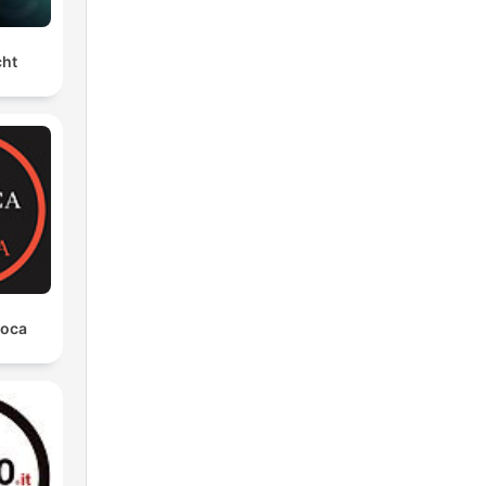
cht
poca