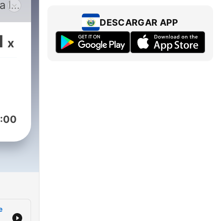
a la
 y
DESCARGAR APP
1
x
ivo
dio.
ina,
:00
a las
te
e