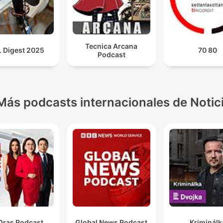
Tecnica Arcana
 Digest 2025
70 80
Podcast
Más podcasts internacionales de Notic
Oras Podcast
Global News Podcast
Kriminálk