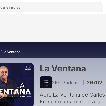
La Ventana
La Ventana
SER Podcast
|
26702 - La mirada del paciente | Una mirada que lo dice todo: la historia de Valeria y su fuerza silenciosa
Abre La Ventana de Carles
Francino: una mirada a la