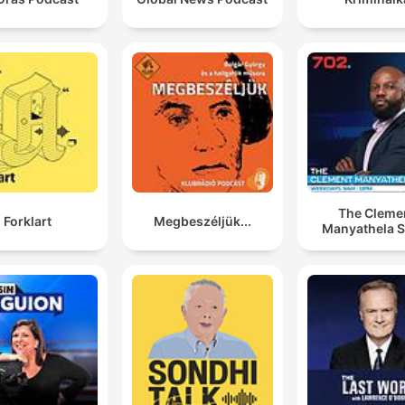
The Cleme
Forklart
Megbeszéljük...
Manyathela 