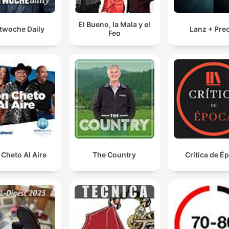
El Bueno, la Mala y el
twoche Daily
Lanz + Pre
Feo
Cheto Al Aire
The Country
Crítica de É