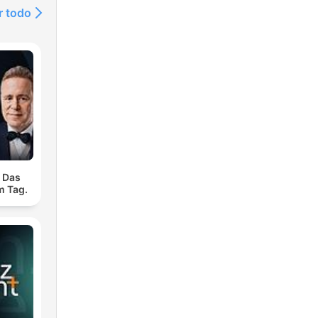
r todo
. Das
m Tag.