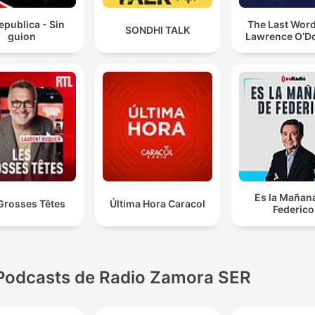
epublica - Sin
The Last Word
SONDHI TALK
guion
Lawrence O’Do
Es la Mañan
Grosses Têtes
Última Hora Caracol
Federico
Podcasts de Radio Zamora SER