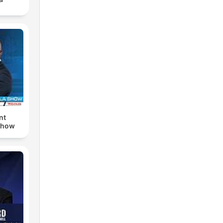
nt
Show