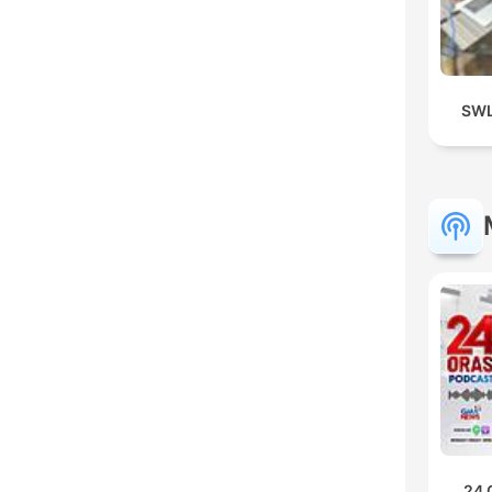
SWL
24 