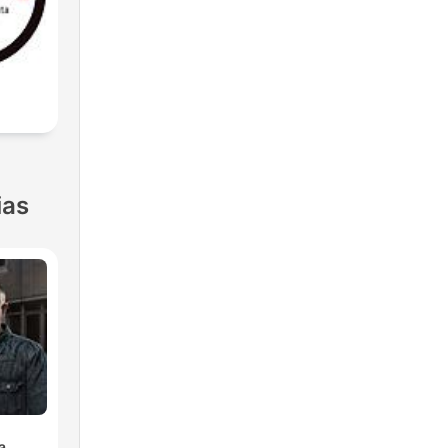
ias
a