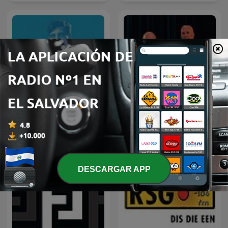
Čestmír Strakatý
Espen Lee Usensurert
DESCARGAR APP