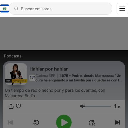
Podcasts
Hablar por hablar
Cadena SER
|
4675 - Pedro, desde Marruecos: "Un
cura ha engañado a mi familia para quedarse con la
herencia de mi hija"
Un tiempo de radio hecho por y para los oyentes, con
Macarena Berlín
1
x
Volumen