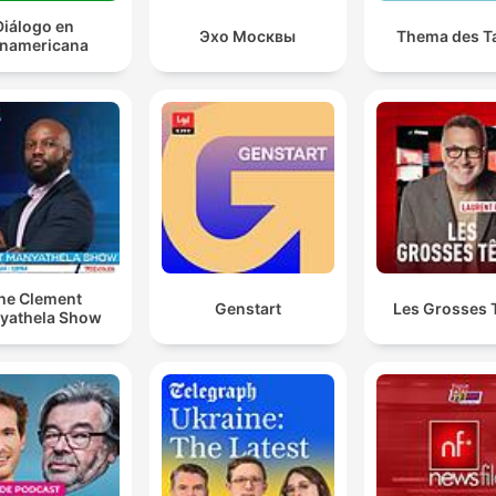
Diálogo en
Эхо Москвы
Thema des T
namericana
he Clement
Genstart
Les Grosses 
yathela Show