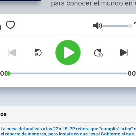
para conocer el mundo en 
que vives? Analizamos la
actualidad de las últimas h
Volumen
en el informativo nocturno
referencia y profundiza en 
noticias sobre las que has 
hablar durante el día. Pabl
Simón, Esther Palomera, En
Juliana, Lucía Méndez y
:00
00
muchos más. En directo d
lunes a viernes a las 20:00
cualquier hora si te suscrib
ios
La mesa del análisis a las 22h | El PP reitera que "cumplirá la ley" 
el reparto de menores, pero insiste en que "es el Gobierno el que