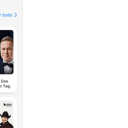
r todo
. Das
m Tag.