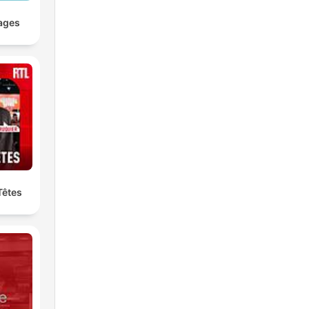
ages
Têtes