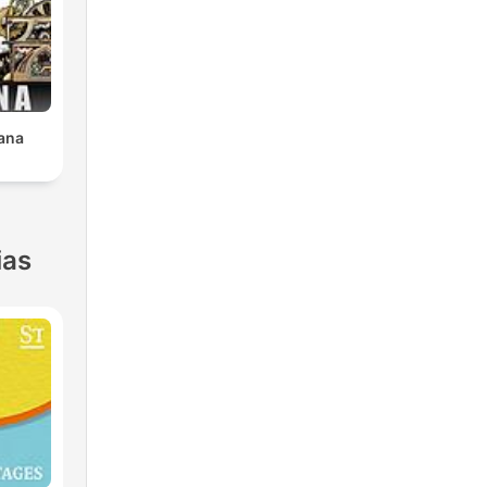
ana
ias