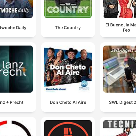
El Bueno, la Ma
twoche Daily
The Country
Feo
nz + Precht
Don Cheto Al Aire
SWL Digest 