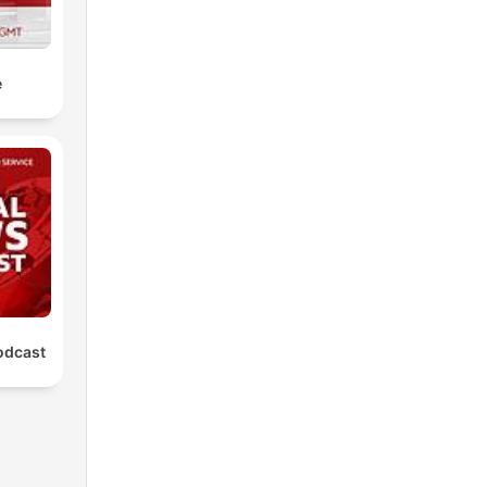
e
odcast