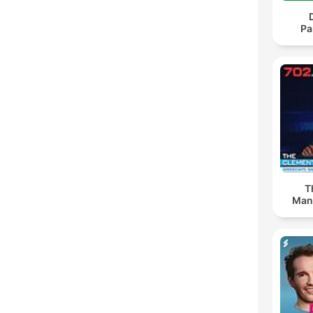
Pa
T
Man