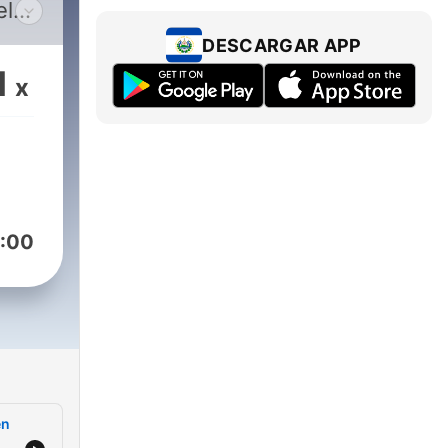
el
DESCARGAR APP
oras
1
x
 de
las
oído
o
ric
:00
e
 y a
es.
en