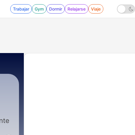
Trabajar
Gym
Dormir
Relajarse
Viaje
nte