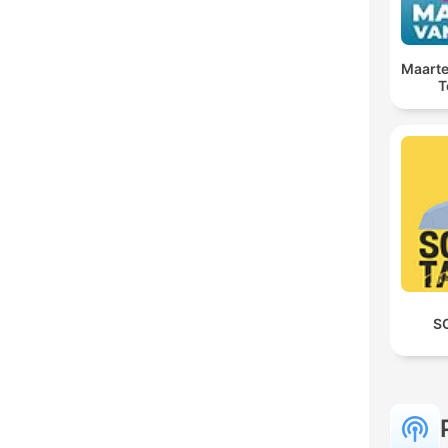
Maarte
T
S