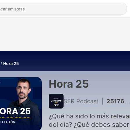
Hora 25
Hora 25
SER Podcast
|
25176 - La mesa del análisis a las 22h | El PP reitera que "cumplirá la ley" en el reparto de menores, pero insiste en que "es el Gobierno el que tiene que resolver la situación"
¿Qué ha sido lo más releva
del día? ¿Qué debes saber