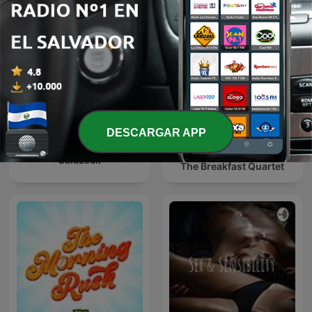
DESCARGAR APP
LOVE 972 早安！玉建煌崇 |
Balázsék
The Breakfast Quartet