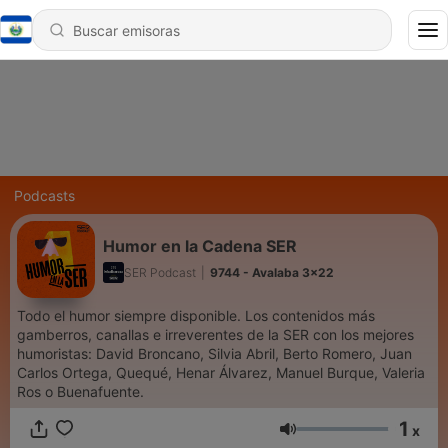
Podcasts
Humor en la Cadena SER
SER Podcast
|
9744 - Avalaba 3x22
Todo el humor siempre disponible. Los contenidos más
gamberros, canallas e irreverentes de la SER con los mejores
humoristas: David Broncano, Silvia Abril, Berto Romero, Juan
Carlos Ortega, Quequé, Henar Álvarez, Manuel Burque, Valeria
Ros o Buenafuente.
1
x
Volumen