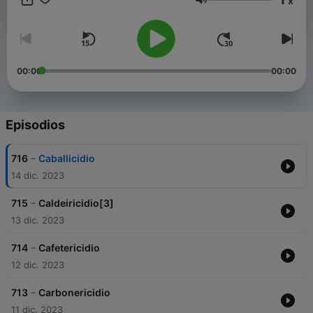
x
en algún establecimiento de alimentos; también se dedica a
Volumen
ser recaudador de apuestas clandestinas de lotería
(apuntaciones) y se vale de estafas o engaños para recibir
algún Support this podcast:
https://anchor.fm/pedro-
santos887/support
00:00
00:00
Episodios
-
716
Caballicidio
14 dic. 2023
-
715
Caldeiricidio[3]
13 dic. 2023
-
714
Cafetericidio
12 dic. 2023
-
713
Carbonericidio
11 dic. 2023