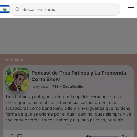
Podcasts
Podcast de Tres Patines y La Tremenda
Corte Show
ramy diaz
|
716 - Caballicidio
Tres Patines, protagonizado por Leopoldo Fernández, es un
señor que no tiene oficio ni beneficio, calificado por sus
acusadores como bandolero, pillo y sinvergüenza que no tiene
forma de que se oriente por el buen camino, pues siempre vive
haciendo estafas, trucos, robos y algunas pillerías, pero sin
llegar nunca a cometer delitos mayores. Sus hurtos consisten
en robo de dinero, animales domésticos y artículos comestibles
1