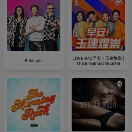
LOVE 972 早安！玉建煌崇 |
Balázsék
The Breakfast Quartet