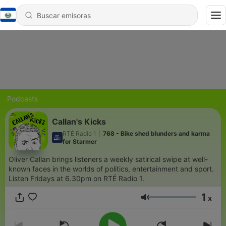
Podcasts
Callan's Kicks
RTÉ Radio 1
|
768 - Bike shed blunders and karma
for Starmer
Oliver Callan brings listeners a weekly satirical swipe at well-
known faces in the worlds of politics, entertainment and sport.
Listen Fridays at 6.30pm on RTÉ Radio 1.
1
x
Volumen