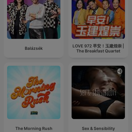
LOVE 972 早安！玉建煌崇 |
Balázsék
The Breakfast Quartet
The Morning Rush
Sex & Sensibility