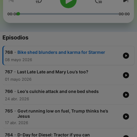
00:00
00:00
Episodios
-
768
Bike shed blunders and karma for Starmer
08 mayo 2026
-
767
Last Late Late and Mary Lou’s too?
01 mayo 2026
-
766
Leo's culchie attack and one bed sheds
24 abr. 2026
-
765
Govt running low on fuel, Trump thinks he’s
Jesus
17 abr. 2026
-
764
D-Day for Diesel: Tractor if you can