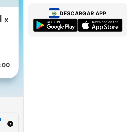
DESCARGAR APP
1
x
:00
g-