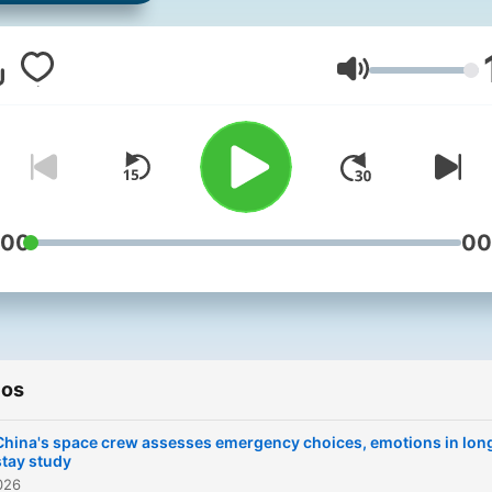
Volumen
:00
00
ios
China's space crew assesses emergency choices, emotions in lon
stay study
2026