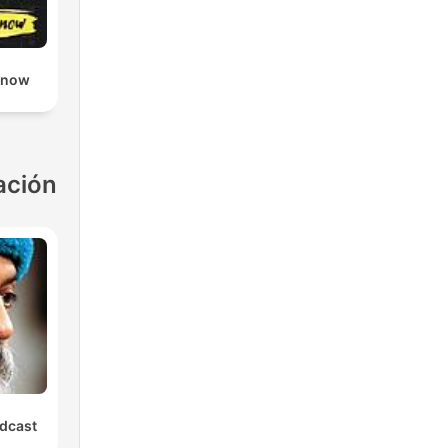
Know
ación
dcast