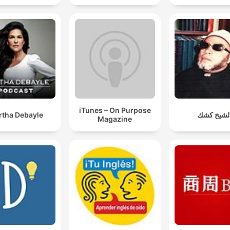
iTunes – On Purpose
rtha Debayle
لشيخ كشك
Magazine