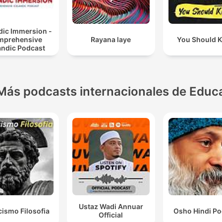
dic Immersion -
mprehensive
Rayana laye
You Should 
andic Podcast
Más podcasts internacionales de Educ
Ustaz Wadi Annuar
cismo Filosofia
Osho Hindi Po
Official