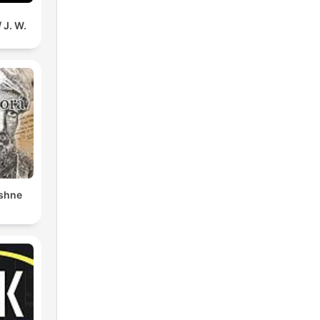
 J. W.
shne