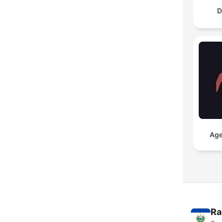
D
Age
Ra