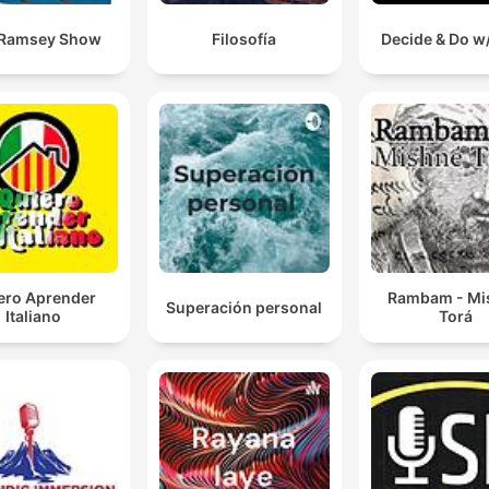
 Ramsey Show
Filosofía
Decide & Do w/
ero Aprender
Rambam - Mi
Superación personal
Italiano
Torá