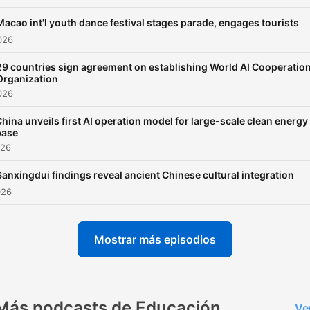
Macao int'l youth dance festival stages parade, engages tourists
2026
29 countries sign agreement on establishing World AI Cooperatio
Organization
2026
hina unveils first AI operation model for large-scale clean energy
base
026
Sanxingdui findings reveal ancient Chinese cultural integration
026
Mostrar más episodios
Más podcasts de Educación
Ve