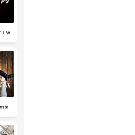
 J. W.
uesta