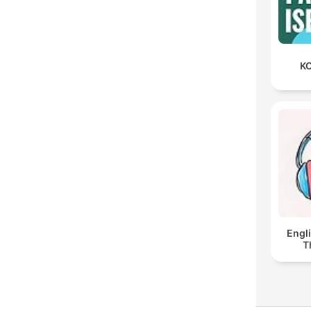
KO
Engl
T