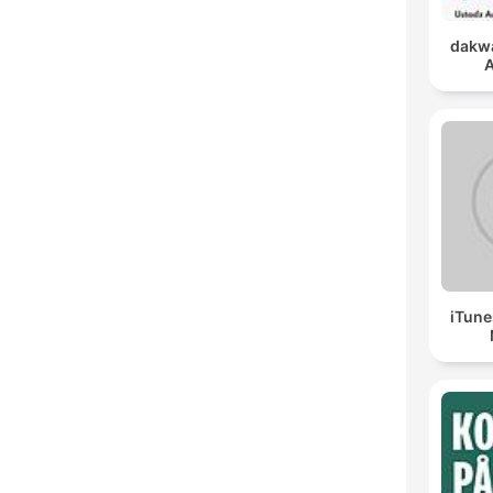
dakwa
A
iTune