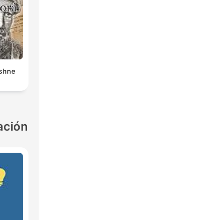
shne
ación