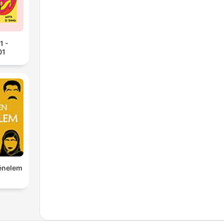
1 -
01
ténelem