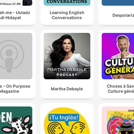
h.me - Ustadz
Learning English
Despolari
di Hidayat
Conversations
s – On Purpose
Choses à Sav
Martha Debayle
Magazine
Culture géné