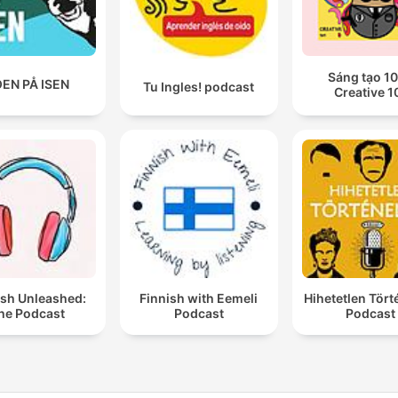
Sáng tạo 10
EN PÅ ISEN
Tu Ingles! podcast
Creative 1
ish Unleashed:
Finnish with Eemeli
Hihetetlen Tör
he Podcast
Podcast
Podcast