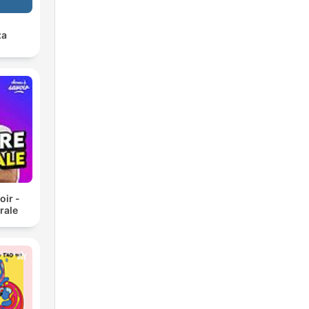
za
oir -
rale