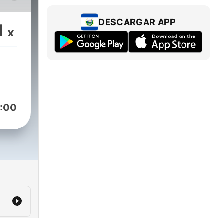
er
DESCARGAR APP
1
x
Official
:00