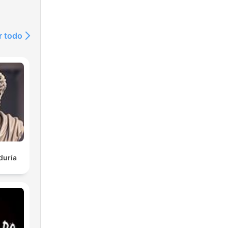
r todo
duría