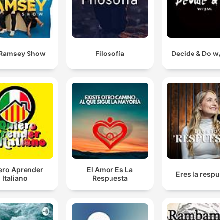
 Ramsey Show
Filosofía
Decide & Do w/
ero Aprender
El Amor Es La
Eres la resp
Italiano
Respuesta