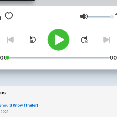
Knowledge in precis mann
that you should know. Follow
us on Instagram:
Volumen
Instagram.com/YSKPodcast
:00
00
ios
Should Know (Trailer)
 2021