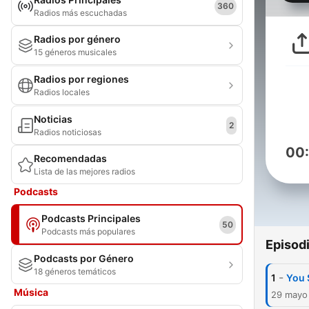
360
Radios más escuchadas
Radios por género
15 géneros musicales
Radios por regiones
Radios locales
Noticias
2
Radios noticiosas
00
Recomendadas
Lista de las mejores radios
Podcasts
Podcasts Principales
50
Podcasts más populares
Episod
Podcasts por Género
18 géneros temáticos
-
1
You 
Música
29 mayo