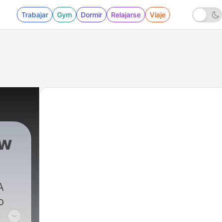
Trabajar
Gym
Dormir
Relajarse
Viaje
ow
A
o