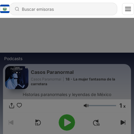
Podcasts
Casos Paranormal
Casos Paranormal
|
18 - La mujer fantasma de la
carretera
Historias paranormales y leyendas de México
1
x
Volumen