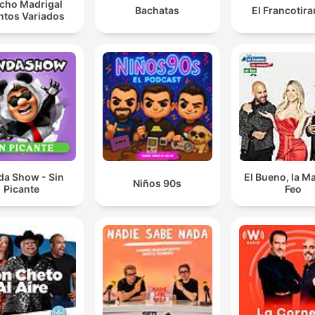
cho Madrigal
Bachatas
El Francotir
ntos Variados
da Show - Sin
El Bueno, la Ma
Niños 90s
Picante
Feo