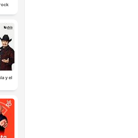
arock
la y el