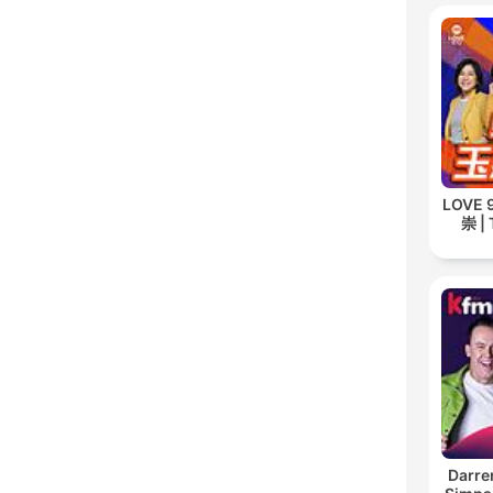
LOVE
崇 | 
Darre