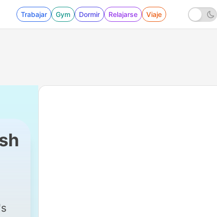
Trabajar
Gym
Dormir
Relajarse
Viaje
sh
's