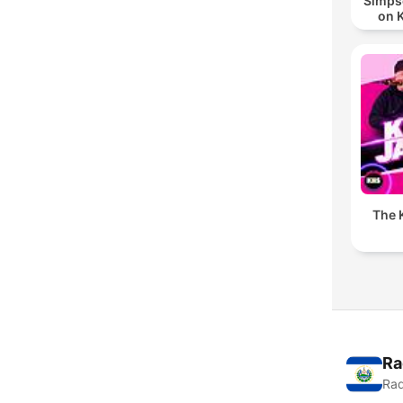
Simpso
on 
The K
Ra
Rad