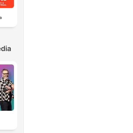
a
dia