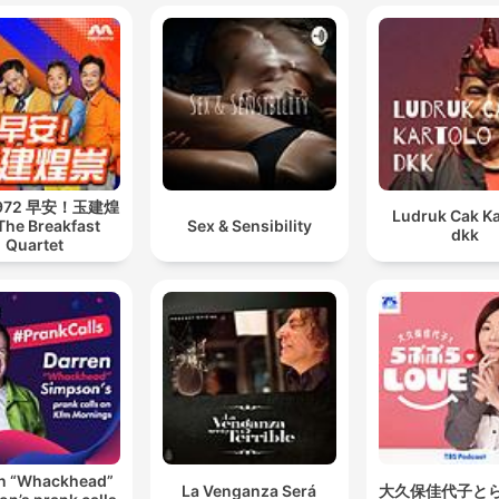
 972 早安！玉建煌
Ludruk Cak Ka
The Breakfast
Sex & Sensibility
dkk
Quartet
n “Whackhead”
La Venganza Será
大久保佳代子と