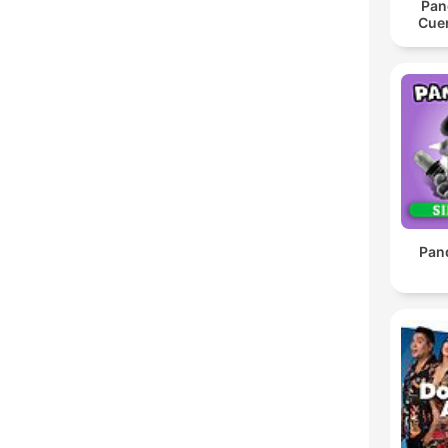
Pan
Cue
Pan