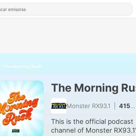
The Morning Rush
The Morning Ru
Monster RX93.1
|
4158 - TAWAGIN ANG MGA KAPITBAHAY
This is the official podcast
channel of Monster RX93.1