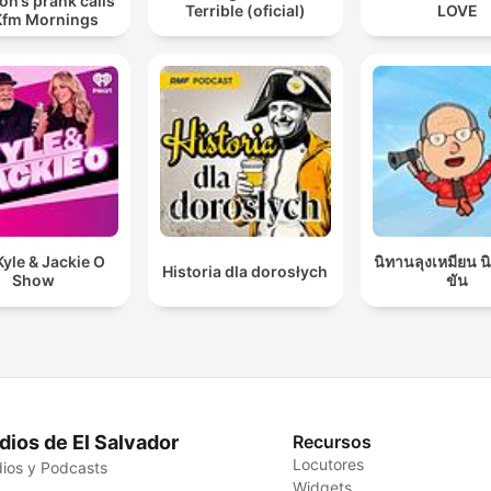
n’s prank calls
Terrible (oficial)
LOVE
Kfm Mornings
yle & Jackie O
นิทานลุงเหมียน 
Historia dla dorosłych
Show
ขัน
dios de El Salvador
Recursos
Locutores
ios y Podcasts
Widgets