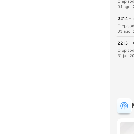
04 ago.
-
2214
03 ago.
-
2213
31 jul. 2