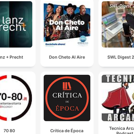
Isso, meus amigos, é a democracia sabor Brasil, a
democracia tropical, né? Não é a democracia de
verdade, porque na democracia de verdade, imagine
vocês que é absurdo. Você pode falar tudo.
00:53:05 · O locutor critica as limitações impostas à liberdad
expressão no contexto brasileiro.
nz + Precht
Don Cheto Al Aire
SWL Digest 
É a maior taxa de juros real do planeta Terra, disputa
com a Rússia dedo a dedo
01:16:54 · O apresentador destaca o cenário econômico crític
do Brasil em comparação com outras nações.
Então, esses 50 bi significa que o governo gasta mai
do que ele arrecada. É exatamente igual na sua casa.
01:33:39 · O debatedor utiliza uma analogia doméstica para
explicar o conceito de déficit fiscal apresentado por Daniela
Tecnica Arc
Marques.
70 80
Crítica de Época
Podcast