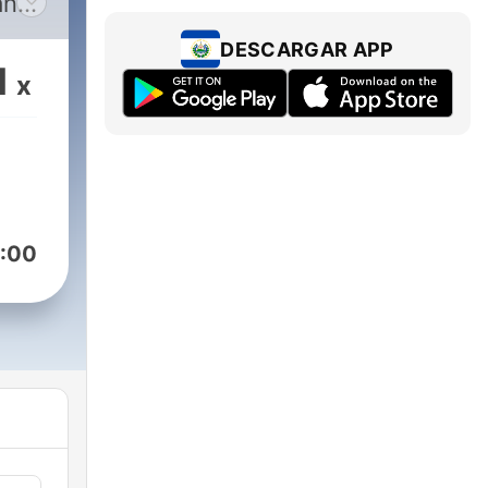
ando
 em
DESCARGAR APP
e
1
x
os
 da
rnou
:00