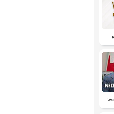
H
Dest
R
Wel