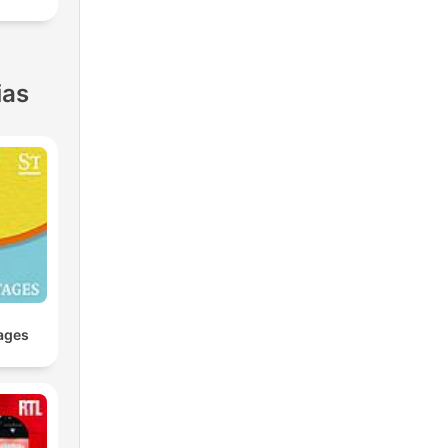
ias
ages