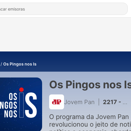
Os Pingos nos Is
Os Pingos nos I
Jovem Pan
|
2217 - Moraes concede 48 horas para Telegram enviar dados de denúncias
O programa da Jovem Pan
revolucionou o jeito de noti