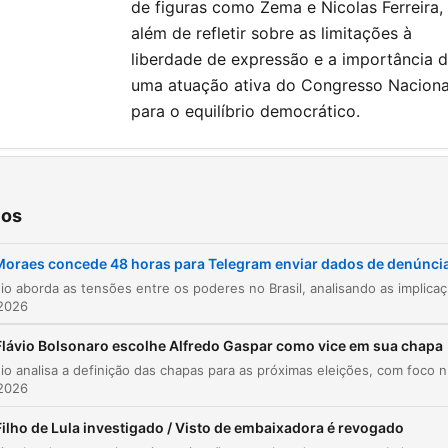
de figuras como Zema e Nicolas Ferreira,
além de refletir sobre as limitações à
liberdade de expressão e a importância 
uma atuação ativa do Congresso Naciona
para o equilíbrio democrático.
tulos
Críticas ao encontro entre Moraes, Alcolumbre
ios
00:00:03
Lula
Moraes concede 48 horas para Telegram enviar dados de denúnci
O conceito de Juristocracia
00:04:10
O episódio aborda as tensões entre os poderes no Brasil, analisando a
 2026
A punição do ministro Marco Buzzi no STJ
00:05:29
Flávio Bolsonaro escolhe Alfredo Gaspar como vice em sua chapa
Críticas à conduta de ministros e o papel do 
00:16:12
O episódio analisa a definição das chapas para as próximas elei
 2026
A defesa de Buse e a discussão sobre crime
00:19:00
impossível
Filho de Lula investigado / Visto de embaixadora é revogado