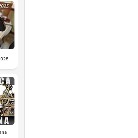
m
e de
2025
o
s
ana