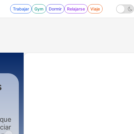
Trabajar
Gym
Dormir
Relajarse
Viaje
s
 que
ciar