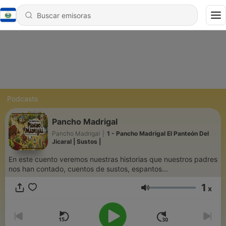
Podcasts
Pancho Madrigal
Pancho Madrigal
|
1 - Pancho Madrigal El Panteón Del
Jicaral | Sustos |
En este cuento veremos nuestras historias que nuestros padres
nos han contado, cuentos de sustos, espantos...
1
x
Volumen