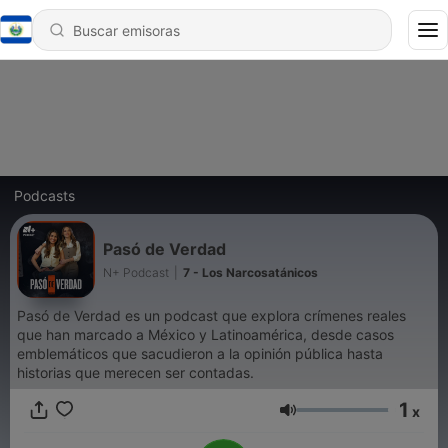
Podcasts
Pasó de Verdad
N+ Podcast
|
7 - Los Narcosatánicos
Pasó de Verdad es un podcast que explora crímenes reales
que han marcado a México y Latinoamérica, desde casos
emblemáticos que sacudieron a la opinión pública hasta
historias que merecen ser contadas.
1
x
Volumen