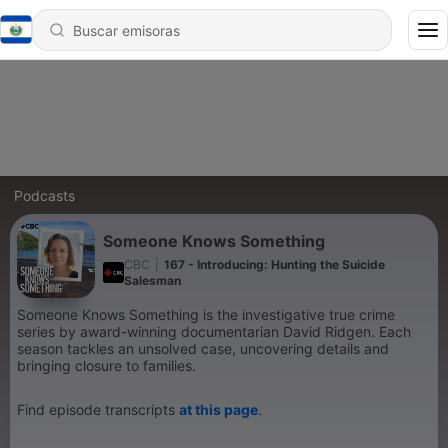
Podcasts
Someone Knows Something
CBC
|
167 - Introducing: Hunting the Suicide
Salesman
Someone Knows Something is the investigative true crime
series by award-winning documentarian David Ridgen. Each
season tackles an unsolved case, uncovering details and
bringing closure to families.
Find episode transcripts
at this page
.