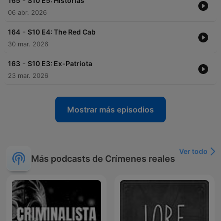
-
165
S10 E5: Historias
06 abr. 2026
-
164
S10 E4: The Red Cab
30 mar. 2026
-
163
S10 E3: Ex-Patriota
23 mar. 2026
Mostrar más episodios
Ver todo
Más podcasts de Crímenes reales