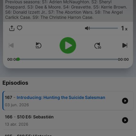
Previous seasons: S1: Adrien McNaughton. S2: Sheryl
Sheppard. S3: Dee & Moore. S4: Greavette. S5: Kerrie Brown.
S6: Donald Izzett Jr.. S7: The Abortion Wars. S8: The Angel
Carlick Case. S9: The Christine Harron Case.
1
x
Volumen
00:00
00:00
Episodios
-
167
Introducing: Hunting the Suicide Salesman
03 jun. 2026
-
166
S10 E6: Sebastién
13 abr. 2026