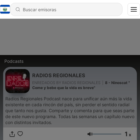
Podcasts
RADIOS REGIONALES
ENREDADOS BY RADIOS REGIONALES
|
8 - Ninoscat "
Come y bebe que la vida es breve"
Radios Regionales Podcast nace para unificar aún más la vida
existente en cada rincón del país, sin perder el sentido radial
que tanto nos gusta. Comparte y comenta para que seas parte
de este nuevo programa. Todas las semanas un capítulo nuevo
con distintos invitados.
1
x
Volumen