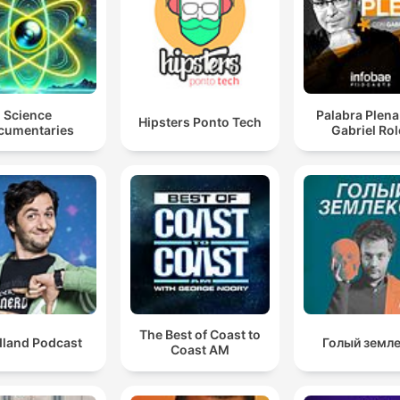
Science
Palabra Plena
Hipsters Ponto Tech
cumentaries
Gabriel Ro
The Best of Coast to
dland Podcast
Голый земл
Coast AM