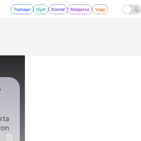
Trabajar
Gym
Dormir
Relajarse
Viaje
r
|
250 - Sonidos del Mar Relajantes 
rta
con