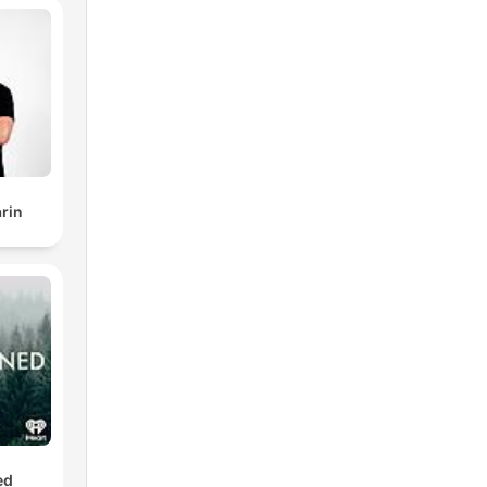
rin
ed