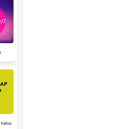
ก
 hälsa