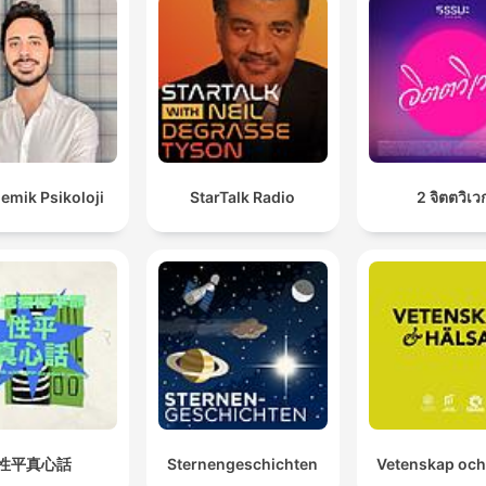
emik Psikoloji
StarTalk Radio
2 จิตตวิเว
性平真心話
Sternengeschichten
Vetenskap och