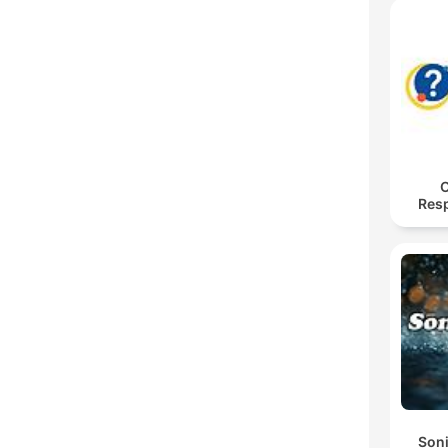
O
Res
Soni