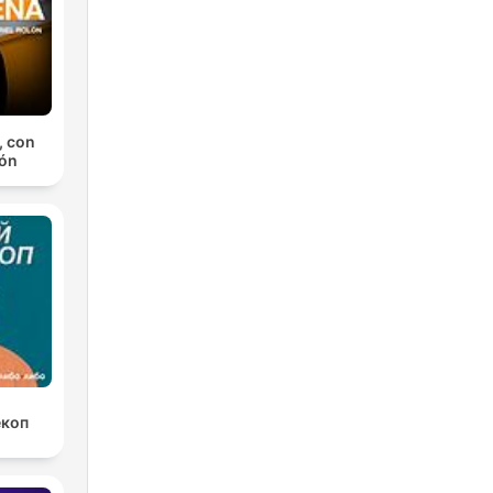
, con
lón
екоп