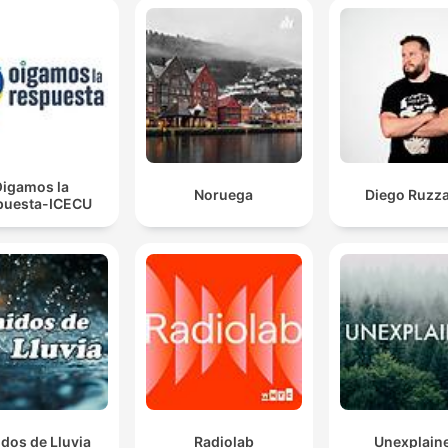
igamos la
Noruega
Diego Ruzza
puesta-ICECU
dos de Lluvia
Radiolab
Unexplain