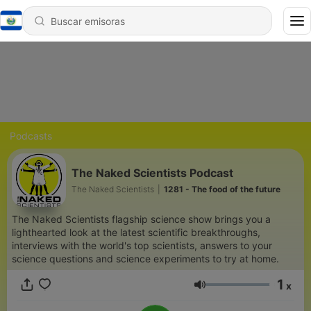
Podcasts
The Naked Scientists Podcast
The Naked Scientists
|
1281 - The food of the future
The Naked Scientists flagship science show brings you a
lighthearted look at the latest scientific breakthroughs,
interviews with the world's top scientists, answers to your
science questions and science experiments to try at home.
1
x
Volumen