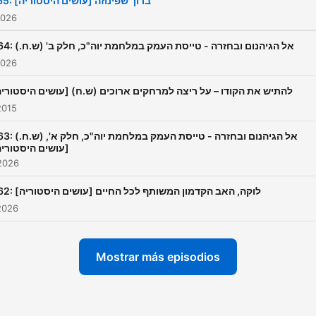
465: ברוך שפינוזה [עושים היסטוריה]
2026
464: אל הגיהנום ובחזרה - טייסת העמק במלחמת יוה"כ, חלק ב' (ש.ח.)
2026
[עושים היסטוריה] (ש.ח) להתיש את הקודו – על ריצה למרחקים ארוכים
2015
אל הגיהנום ובחזרה - טייסת העמק במלחמת .)
עושים היסטוריה]
2026
462: לוקה, האב הקדמון המשותף לכל החיים [עושים היסטוריה]
2026
Mostrar más episodios