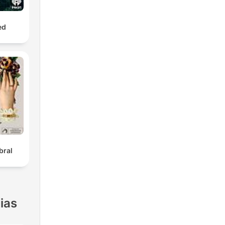
ed
bral
ias