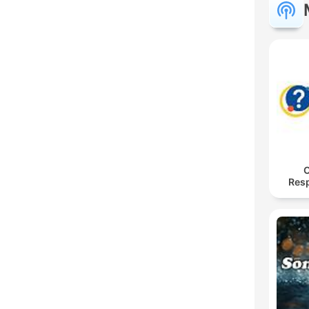
O
Res