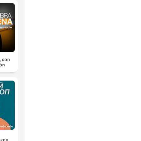
, con
lón
екоп