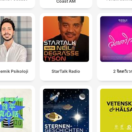
Coast AM
emik Psikoloji
StarTalk Radio
2 จิตตวิเว