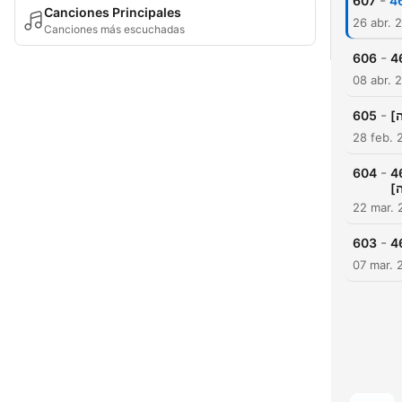
-
607
Canciones Principales
26 abr. 
Canciones más escuchadas
-
606
08 abr. 
-
605
28 feb. 
-
604
463: יוה"כ, חלק א', (ש.ח
[
22 mar. 
-
603
07 mar. 