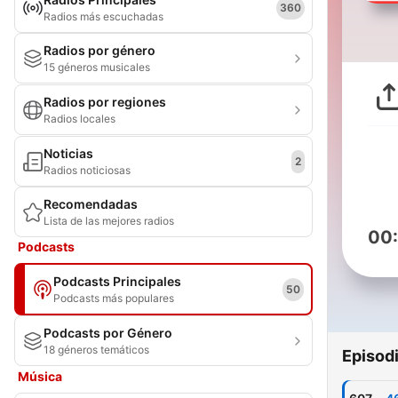
360
Radios más escuchadas
Radios por género
15 géneros musicales
Radios por regiones
Radios locales
Noticias
2
Radios noticiosas
Recomendadas
Lista de las mejores radios
00
Podcasts
Podcasts Principales
50
Podcasts más populares
Podcasts por Género
18 géneros temáticos
Episod
Música