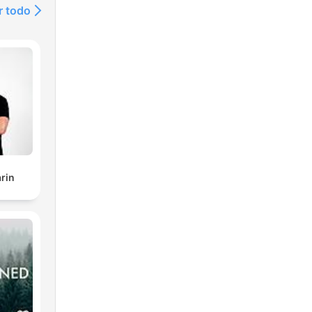
r todo
rin