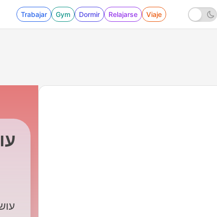
Trabajar
Gym
Dormir
Relajarse
Viaje
עו
an
607 - 465: ברוך שפינוזה [עושים היסטוריה]
|
רשת עושים היסטוריה
עוש