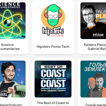
Science
Palabra Plena
Hipsters Ponto Tech
cumentaries
Gabriel Ro
The Best of Coast to
dland Podcast
Голый земл