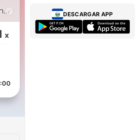
רן
DESCARGAR APP
ה
1
x
לעו
:00