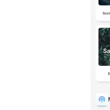
Soni
E