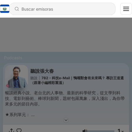
Podcasts
聽說張大春
聽說
|
782 - 科技e-Mail｜鴨嘴獸會有未來嗎？ 專訪王道還
（跟著小編精彩重溫）
暢談經典小說、老台北的人事物、最新的科學研究，從文學到科
技、電影到藝術、棒球到新聞，題材包羅萬象，深入淺出，為你帶
來多元的節目內容。
★系列單元：
我們的老台北／科技e-Mail／孫維新談天／娛樂轟趴／周成功的生
命科學／電影老街／台灣的棒球心／影劇特攻隊／老案子／亮哥快
1
樂頌／主題館／香港鄉親／小說大學／宅教養／坐鏡觀天
x