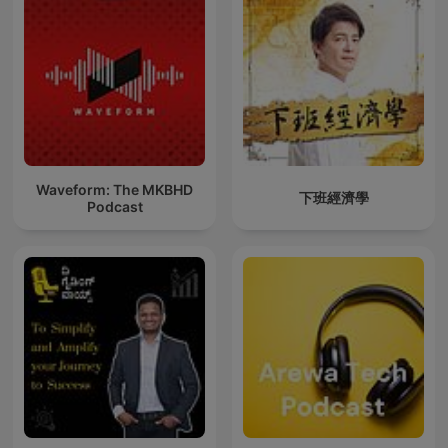
Waveform: The MKBHD
下班經濟學
Podcast