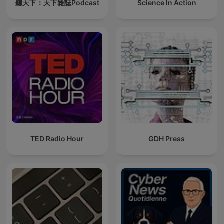
聽天下：天下雜誌Podcast
Science In Action
TED Radio Hour
GDH Press