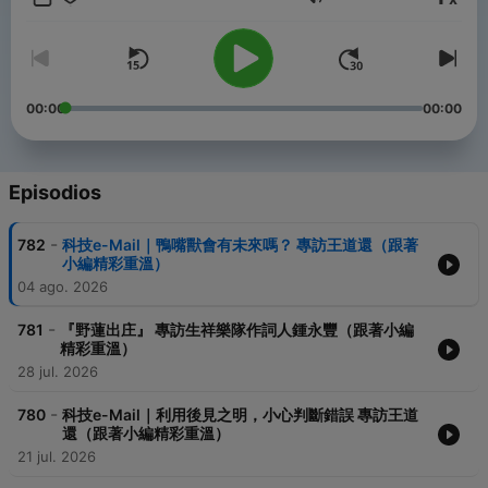
Volumen
喜歡張大春主持的「聽說張大春」嗎？歡迎小額贊助我們繼續創作
優質節目＞
https://open.firstory.me/join/thehearsayzhangdachun
00:00
00:00
-----
▍官網：https://thehearsaytw.wixsite.com/thehearsaypodcast
▍FB：聽說（@TheHearSayChannel）
Episodios
▍聯絡我們：thehearsaytw@gmail.com
Powered by
Firstory Hosting
-
782
科技e-Mail｜鴨嘴獸會有未來嗎？ 專訪王道還（跟著
小編精彩重溫）
04 ago. 2026
-
781
『野蓮出庄』 專訪生祥樂隊作詞人鍾永豐（跟著小編
精彩重溫）
28 jul. 2026
-
780
科技e-Mail｜利用後見之明，小心判斷錯誤 專訪王道
還（跟著小編精彩重溫）
21 jul. 2026