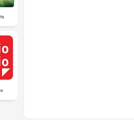
ts
io