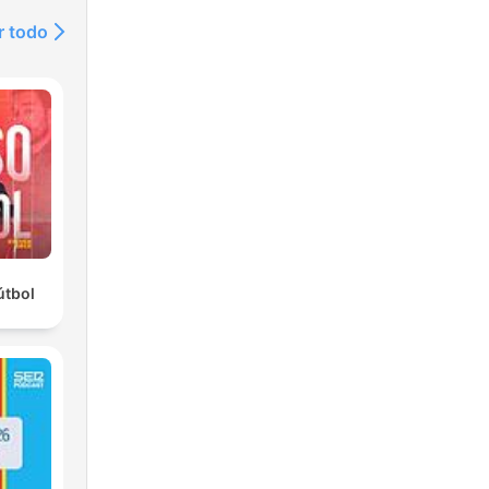
r todo
útbol