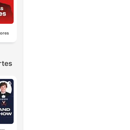
yores
rtes