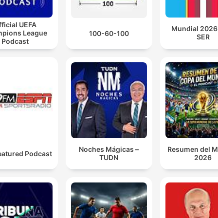
fficial UEFA
Mundial 2026 
pions League
100-60-100
SER
Podcast
Noches Mágicas –
Resumen del M
eatured Podcast
TUDN
2026