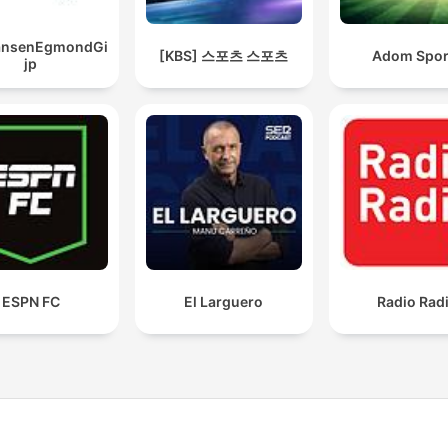
JansenEgmondGi
[KBS] 스포츠 스포츠
Adom Spor
jp
ESPN FC
El Larguero
Radio Rad