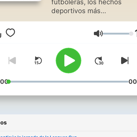
futboleras, los hechos
deportivos más
trascendentales, el calenda
y toda la información del
Volumen
fútbol, baloncesto, tenis y
más, los encuentra aquí.
:00
00
ios