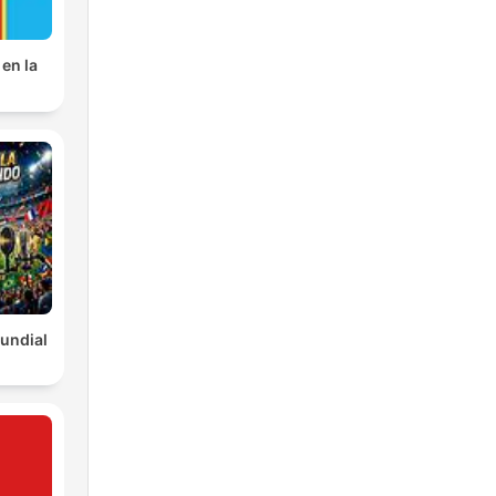
en la
undial