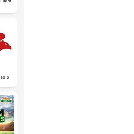
illiam
adio