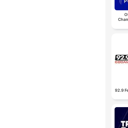
O
Cham
92.9 F