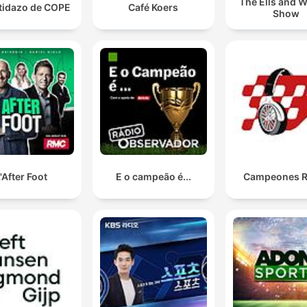
The Ells and W
rtidazo de COPE
Café Koers
Show
'After Foot
E o campeão é...
Campeones R