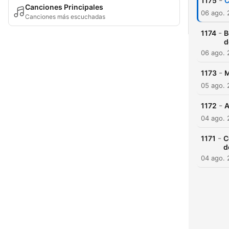
-
1175
C
Canciones Principales
06 ago.
Canciones más escuchadas
-
1174
B
d
06 ago.
-
1173
M
05 ago.
-
1172
A
04 ago.
-
1171
C
d
04 ago.