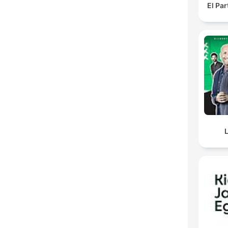
El Pa
L