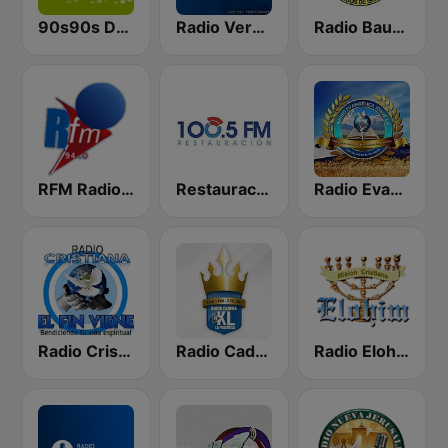
90s90s Dance
Radio Verdad 95.7 FM
Radio Bautista Global 89.7 FM
RFM Radio Futurs Medias 94.0 FM
Restauración 100.5 FM
Radio Evangélica Josué
Radio Cristiana El Fin Viene
Radio Cadena YSKL La Poderosa
Radio Elohim