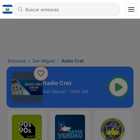
Emisoras
San Miguel
Radio Cret
Radio Cret
San Miguel - 1080 AM