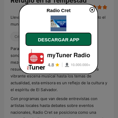
Refugio en la Tempestad
Radio Cret
Llevando las Buenas Nuevas de Salvación a todo el
mundo
Cristiana
DESCARGAR APP
Para los salvadoreños que buscan una banda
sonora para su día a día, Radio Cret ofrece una
mezcla única de música y conversación que
resuena con la vida cotidiana del país. Desde la
vibrante escena musical hasta los temas de
actualidad, esta emisora es un reflejo de la cultura y
el espíritu de El Salvador.
Con programas que van desde entrevistas con
artistas locales hasta debates sobre eventos
nacionales, Radio Cret se posiciona como una