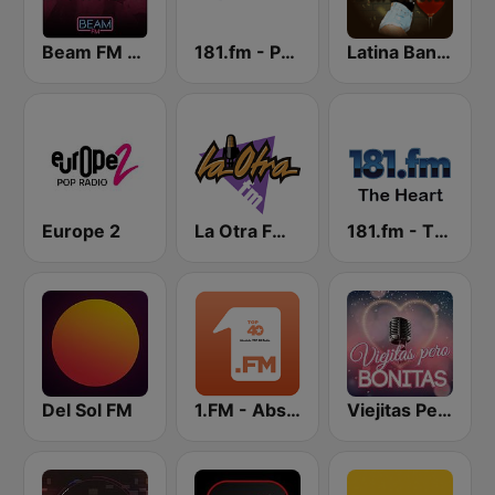
Beam FM - Adult Hits
181.fm - Power 181 (Top 40)
Latina Bandida!
Europe 2
La Otra FM - Quito
181.fm - The Heart (Love Songs)
Del Sol FM
1.FM - Absolute Top 40
Viejitas Pero Bonitas