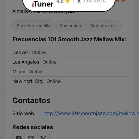
A mellow mix of smooth jazz
Escucha sencilla
Romántica
Smooth Jazz
Frecuencias 101 Smooth Jazz Mellow Mix:
Denver:
Online
Los Angeles:
Online
Miami:
Online
New York City:
Online
Contactos
Sitio web
http://www.101smoothjazz.com/mellow.
Redes sociales