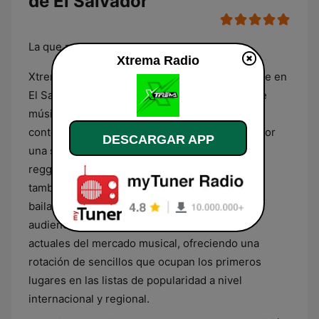
de El Salvador
La que mueve el mundo
Xtrema Radio
Xtrema Radio es una estación de radio con sede en
El Salvador que se especializa en la difusión de
música urbana y éxitos comerciales
contemporáneos. Su programación se define por
DESCARGAR APP
una selección constante de géneros como el
reggaetón, el trap y el pop latino, integrando
también elementos de la música electrónica
bailable. El formato está diseñado para una
audiencia que sigue de cerca las tendencias
actuales del mercado musical, ofreciendo una
rotación de sencillos que ocupan los primeros
lugares en las listas de popularidad a nivel
internacional y regional.