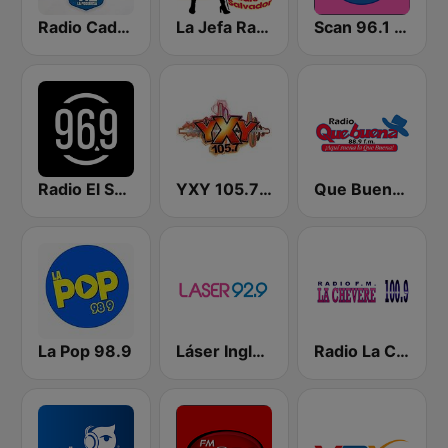
Radio Cadena YSKL La Poderosa
La Jefa Radio El Salvador
Scan 96.1 FM
Radio El Salvador | 96.9 FM
YXY 105.7 FM
Que Buena 88.9 FM
La Pop 98.9
Láser Inglés 92.9
Radio La Chevere 100.9 FM